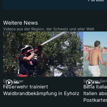
Weitere News
Videos aus der Region, der Schweiz und aller Welt
Ohne Feuer
Sommer-Seri
1 Min
4 Min
Feuerwehr trainiert
Bella Ital
Waldbrandbekämpfung in Eyholz
Italien ab
Postkarte