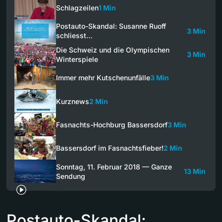
Schlagzeilen
1 Min
Postauto-Skandal: Susanne Ruoff
3 Min
schliesst…
Die Schweiz und die Olympischen
3 Min
Winterspiele
Immer mehr Kutschenunfälle
3 Min
Kurznews
2 Min
Fasnachts-Hochburg Bassersdorf
3 Min
Bassersdorf im Fasnachtsfieber!
2 Min
Sonntag, 11. Februar 2018 — Ganze
13 Min
Sendung
Postauto-Skandal: