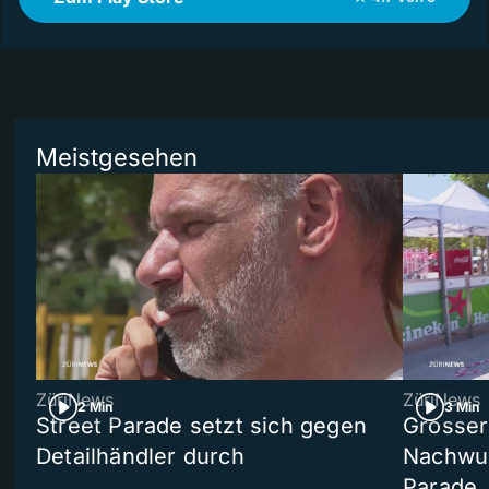
Meistgesehen
ZüriNews
ZüriNews
2 Min
3 Min
Street Parade setzt sich gegen
Grosser 
Detailhändler durch
Nachwuc
Parade