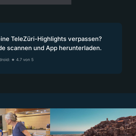
eine TeleZüri-Highlights verpassen?
de scannen und App herunterladen.
roid: ★ 4.7 von 5