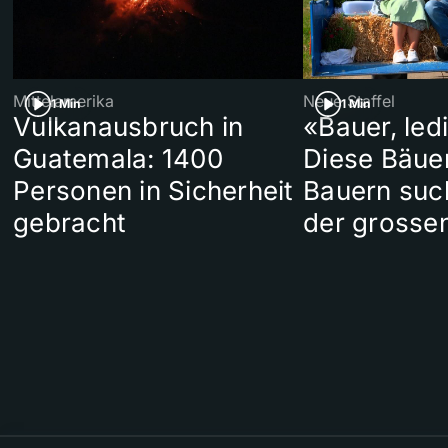
Mittelamerika
Neue Staffel
1 Min
1 Min
Vulkanausbruch in
«Bauer, led
Guatemala: 1400
Diese Bäue
Personen in Sicherheit
Bauern suc
gebracht
der grosse