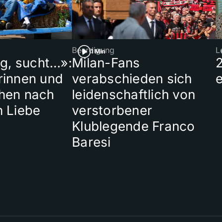
Beerdigung
L
1 Min
ig, sucht…»:
Milan-Fans
rinnen und
verabschieden sich
hen nach
leidenschaftlich von
n Liebe
verstorbener
Klublegende Franco
Baresi