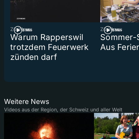
ZüriNews
ZüriNews
3 Min
5 Min
Warum Rapperswil
Sommer-Se
trotzdem Feuerwerk
Aus Ferie
zünden darf
Weitere News
Videos aus der Region, der Schweiz und aller Welt