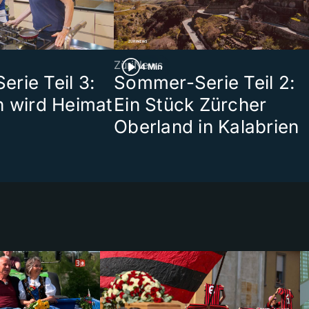
ZüriNews
4 Min
rie Teil 3:
Sommer-Serie Teil 2:
n wird Heimat
Ein Stück Zürcher
Oberland in Kalabrien