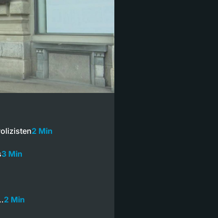
olizisten
2 Min
s
3 Min
n…
2 Min