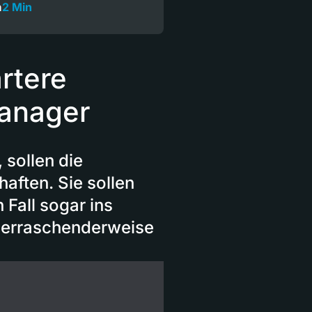
h
2 Min
ärtere
anager
 sollen die
aften. Sie sollen
Fall sogar ins
berraschenderweise