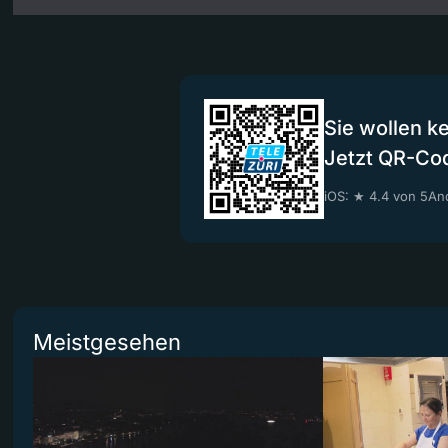
Sie wollen k
Jetzt QR-Co
iOS: ★ 4.4 von 5
And
Meistgesehen