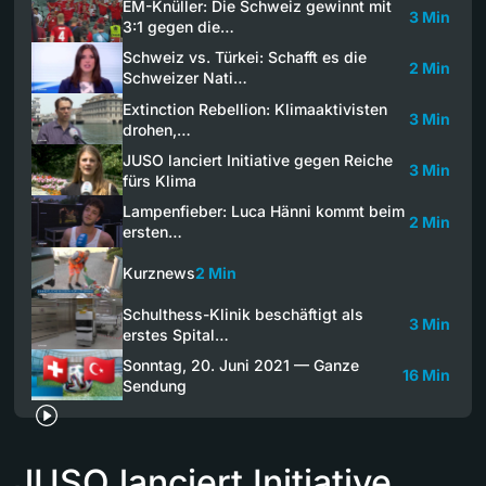
EM-Knüller: Die Schweiz gewinnt mit
3 Min
3:1 gegen die…
Schweiz vs. Türkei: Schafft es die
2 Min
Schweizer Nati…
Extinction Rebellion: Klimaaktivisten
3 Min
drohen,…
JUSO lanciert Initiative gegen Reiche
3 Min
fürs Klima
Lampenfieber: Luca Hänni kommt beim
2 Min
ersten…
Kurznews
2 Min
Schulthess-Klinik beschäftigt als
3 Min
erstes Spital…
Sonntag, 20. Juni 2021 — Ganze
16 Min
Sendung
JUSO lanciert Initiative