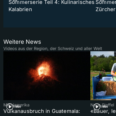
Sommerserie Teil 4: Kulinarisches
Sommer-
Kalabrien
Zürcher
Weitere News
Videos aus der Region, der Schweiz und aller Welt
Mittelamerika
Neue Staffel
1 Min
1 Min
Vulkanausbruch in Guatemala:
«Bauer, l