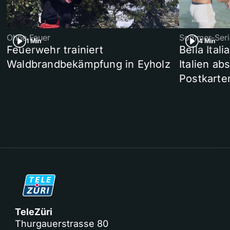
Ohne Feuer
Sommer-Seri
1 Min
4 Min
Feuerwehr trainiert
Bella Ital
Waldbrandbekämpfung in Eyholz
Italien ab
Postkarte
TeleZüri
Thurgauerstrasse 80