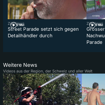
ZüriNews
ZüriNews
2 Min
3 Min
Street Parade setzt sich gegen
Grosser 
Detailhändler durch
Nachwuc
Parade
Weitere News
Videos aus der Region, der Schweiz und aller Welt