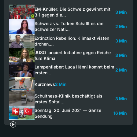
EM-Knüller: Die Schweiz gewinnt mit
3 Min
3:1 gegen die…
Schweiz vs. Türkei: Schafft es die
2 Min
Schweizer Nati…
Extinction Rebellion: Klimaaktivisten
3 Min
drohen,…
JUSO lanciert Initiative gegen Reiche
3 Min
fürs Klima
Lampenfieber: Luca Hänni kommt beim
2 Min
ersten…
Kurznews
2 Min
Schulthess-Klinik beschäftigt als
3 Min
erstes Spital…
Sonntag, 20. Juni 2021 — Ganze
16 Min
Sendung