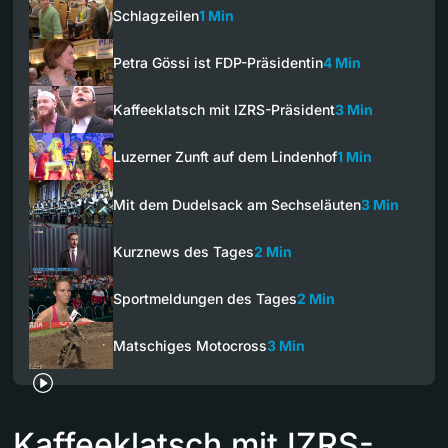
Schlagzeilen
1 Min
Petra Gössi ist FDP-Präsidentin
4 Min
Kaffeeklatsch mit IZRS-Präsident
3 Min
Luzerner Zunft auf dem Lindenhof
1 Min
Mit dem Dudelsack am Sechseläuten
3 Min
Kurznews des Tages
2 Min
Sportmeldungen des Tages
2 Min
Matschiges Motocross
3 Min
Kaffeeklatsch mit IZRS-