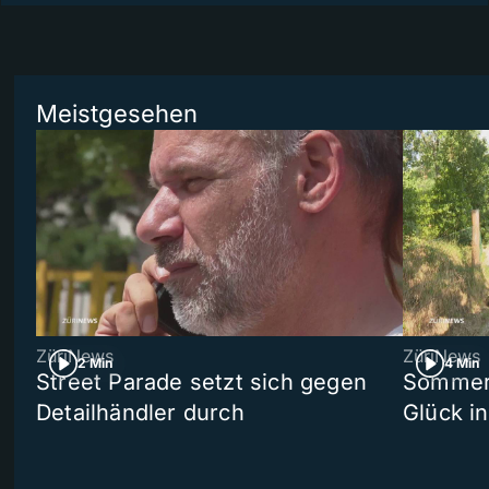
Meistgesehen
ZüriNews
ZüriNews
2 Min
4 Min
Street Parade setzt sich gegen
Sommers
Detailhändler durch
Glück i