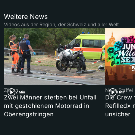
Weitere News
Videos aus der Region, der Schweiz und aller Welt
Zürich
Neue Staffel
2 Min
1 Min
Zwei Männer sterben bei Unfall
Die Crew 
mit gestohlenem Motorrad in
Refilled»
Oberengstringen
unsicher