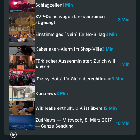
Schlagzeilen
1 Min
SVP-Demo wegen Linksextremen
3 Min
abgesagt
Einstimmiges `Nein` für No-Billag
3 Min
Kakerlaken-Alarm im Shop-Ville
3 Min
Türkischer Aussenminister: Zürich will
1 Min
Auftritt…
`Pussy-Hats` für Gleichberechtigung
3 Min
Kurznews
2 Min
Wikileaks enthüllt: CIA ist überall
2 Min
ZüriNews — Mittwoch, 8. März 2017
18 Min
— Ganze Sendung