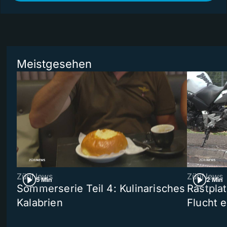
Meistgesehen
ZüriNews
ZüriNews
5 Min
2 Min
Sommerserie Teil 4: Kulinarisches
Rastpla
Kalabrien
Flucht e