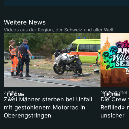
Weitere News
Videos aus der Region, der Schweiz und aller Welt
Zürich
Neue Staffel
2 Min
1 Min
Zwei Männer sterben bei Unfall
Die Crew 
mit gestohlenem Motorrad in
Refilled»
Oberengstringen
unsicher