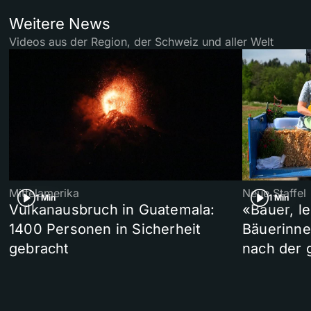
Weitere News
Videos aus der Region, der Schweiz und aller Welt
Mittelamerika
Neue Staffel
1 Min
1 Min
Vulkanausbruch in Guatemala:
«Bauer, l
1400 Personen in Sicherheit
Bäuerinne
gebracht
nach der 