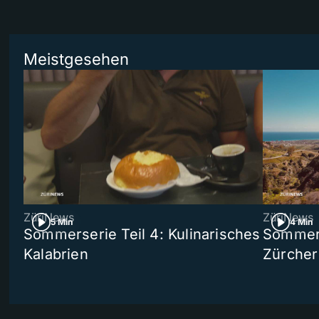
Meistgesehen
ZüriNews
ZüriNews
5 Min
4 Min
Sommerserie Teil 4: Kulinarisches
Sommer-
Kalabrien
Zürcher