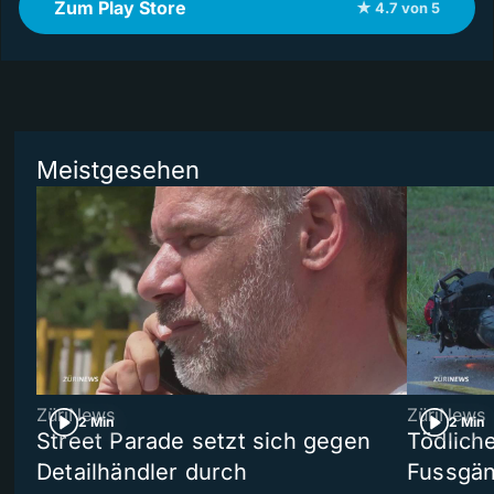
Zum Play Store
★ 4.7 von 5
Meistgesehen
ZüriNews
ZüriNews
2 Min
2 Min
Street Parade setzt sich gegen
Tödlich
Detailhändler durch
Fussgän