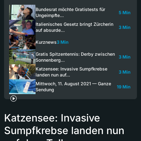
Bundesrat möchte Gratistests für
5 Min
Ungeimpfte…
Italienisches Gesetz bringt Zürcherin
3 Min
auf absurde…
Kurznews
3 Min
Gratis Spitzentennis: Derby zwischen
3 Min
Sonnenberg…
Katzensee: Invasive Sumpfkrebse
3 Min
landen nun auf…
Mittwoch, 11. August 2021 — Ganze
19 Min
Sendung
Katzensee: Invasive
Sumpfkrebse landen nun