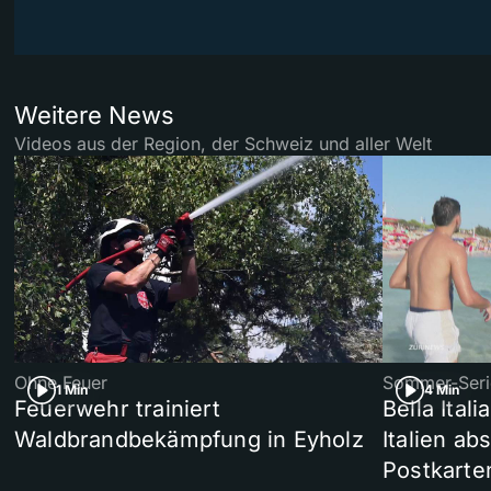
Weitere News
Videos aus der Region, der Schweiz und aller Welt
Ohne Feuer
Sommer-Seri
1 Min
4 Min
Feuerwehr trainiert
Bella Ital
Waldbrandbekämpfung in Eyholz
Italien ab
Postkarte