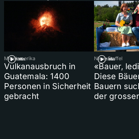
Mittelamerika
Neue Staffel
1 Min
1 Min
Vulkanausbruch in
«Bauer, led
Guatemala: 1400
Diese Bäue
Personen in Sicherheit
Bauern suc
gebracht
der grosse