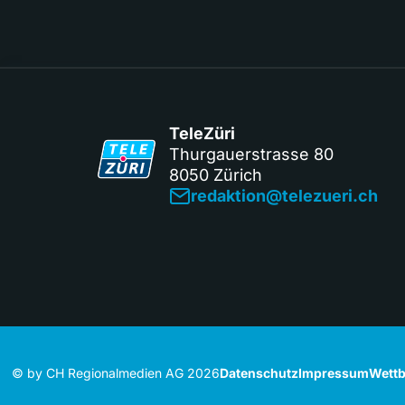
TeleZüri
Thurgauerstrasse 80
8050 Zürich
redaktion@telezueri.ch
© by CH Regionalmedien AG 2026
Datenschutz
Impressum
Wettb