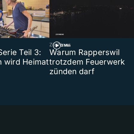
ZüriNews
3 Min
rie Teil 3:
Warum Rapperswil
n wird Heimat
trotzdem Feuerwerk
zünden darf