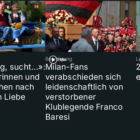
Beerdigung
L
1 Min
ig, sucht…»:
Milan-Fans
rinnen und
verabschieden sich
hen nach
leidenschaftlich von
n Liebe
verstorbener
Klublegende Franco
Baresi