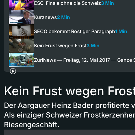
ESC-Finale ohne die Schweiz
3 Min
Kurznews
2 Min
SECO bekommt Rostiger Paragraph
1 Min
Kein Frust wegen Frost
3 Min
ZüriNews — Freitag, 12. Mai 2017 — Ganze
Kein Frust wegen Fros
Der Aargauer Heinz Bader profitierte
Als einziger Schweizer Frostkerzenher
Riesengeschäft.