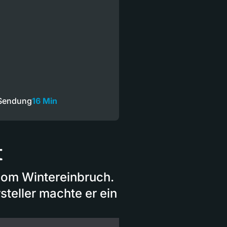
 Sendung
16 Min
t
 vom Wintereinbruch.
steller machte er ein