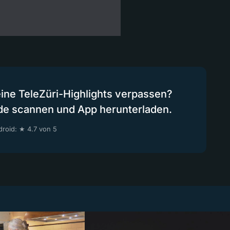
eine TeleZüri-Highlights verpassen?
de scannen und App herunterladen.
roid: ★ 4.7 von 5