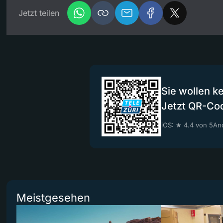
Jetzt teilen
Sie wollen k
Jetzt QR-Co
iOS: ★ 4.4 von 5
And
Meistgesehen