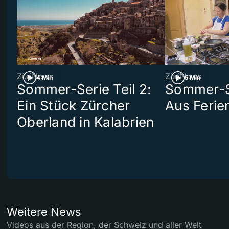
ZüriNews
ZüriNews
4 Min
5 Min
Sommer-Serie Teil 2:
Sommer-Se
Ein Stück Zürcher
Aus Ferie
Oberland in Kalabrien
Weitere News
Videos aus der Region, der Schweiz und aller Welt