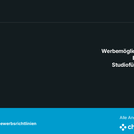
Werbemögli
Studiof
Alle A
ewerbsrichtlinien