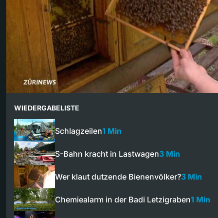
WIEDERGABELISTE
Schlagzeilen
1 Min
S-Bahn kracht in Lastwagen
3 Min
Wer klaut dutzende Bienenvölker?
3 Min
Chemiealarm in der Badi Letzigraben
1 Min