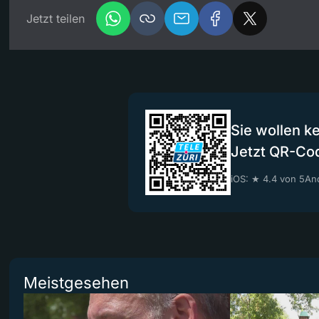
Jetzt teilen
Sie wollen k
Jetzt QR-Co
iOS: ★ 4.4 von 5
And
Meistgesehen