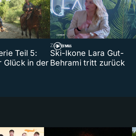
ZüriNews
3 Min
ie Teil 5:
Ski-Ikone Lara Gut-
 Glück in der
Behrami tritt zurück