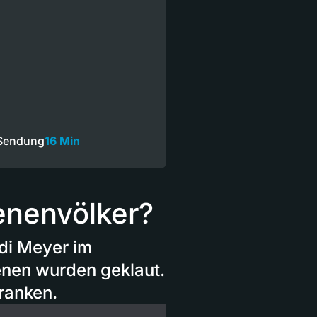
 Sendung
16 Min
enenvölker?
idi Meyer im
enen wurden geklaut.
ranken.