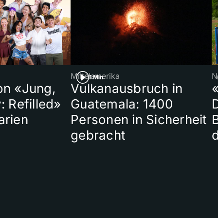
Mittelamerika
N
1 Min
on «Jung,
Vulkanausbruch in
«
: Refilled»
Guatemala: 1400
arien
Personen in Sicherheit
gebracht