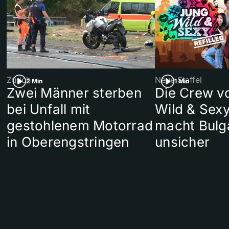
Zürich
Neue Staffel
2 Min
1 Min
Zwei Männer sterben
Die Crew v
bei Unfall mit
Wild & Sexy
gestohlenem Motorrad
macht Bulg
in Oberengstringen
unsicher