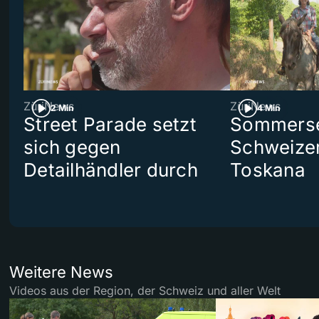
ZüriNews
ZüriNews
2 Min
4 Min
Street Parade setzt
Sommerser
sich gegen
Schweizer
Detailhändler durch
Toskana
Weitere News
Videos aus der Region, der Schweiz und aller Welt