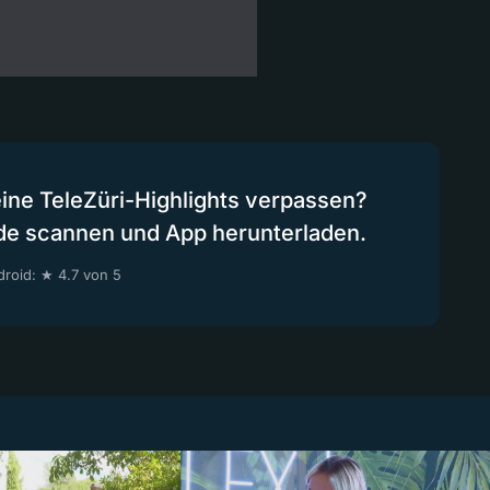
eine TeleZüri-Highlights verpassen?
de scannen und App herunterladen.
roid: ★ 4.7 von 5