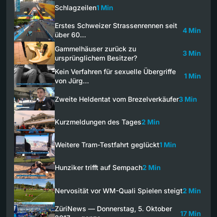
Schlagzeilen
1 Min
Erstes Schweizer Strassenrennen seit
4 Min
über 60…
Gammelhäuser zurück zu
3 Min
ursprünglichem Besitzer?
Kein Verfahren für sexuelle Übergriffe
1 Min
von Jürg…
Zweite Heldentat vom Brezelverkäufer
3 Min
Kurzmeldungen des Tages
2 Min
Weitere Tram-Testfahrt geglückt
1 Min
Hunziker trifft auf Sempach
2 Min
Nervosität vor WM-Quali Spielen steigt
2 Min
ZüriNews — Donnerstag, 5. Oktober
17 Min