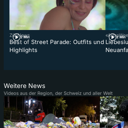
ZüriNews
«AstroWe
2 Min
2 Min
Best of Street Parade: Outfits und
Liebeslu
Highlights
Neuanf
Weitere News
Videos aus der Region, der Schweiz und aller Welt