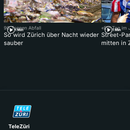
90 Tonnen Abfall
«Ein Tag im 
1 Min
1 Min
So wird Zürich über Nacht wieder
Street-P
sauber
mitten in 
TeleZüri