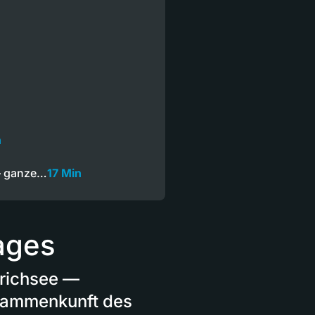
n
— ganze…
17 Min
ages
Zürichsee —
usammenkunft des