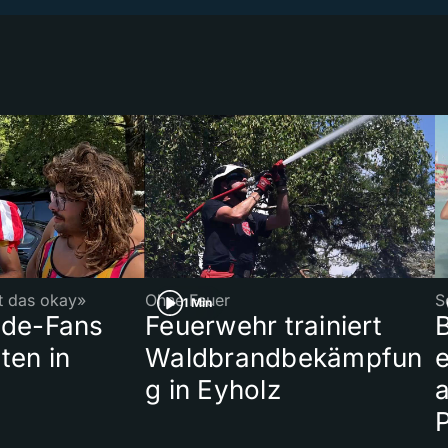
st das okay»
Ohne Feuer
S
1 Min
ade-Fans
Feuerwehr trainiert
B
ten in
Waldbrandbekämpfun
e
g in Eyholz
a