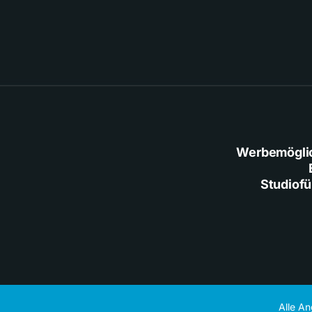
Werbemögli
Studiof
Alle A