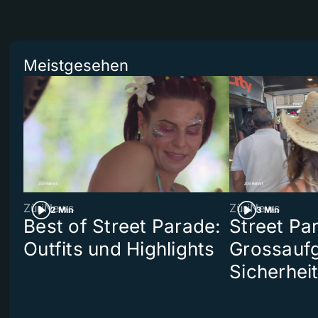
Meistgesehen
ZüriNews
ZüriNews
2 Min
3 Min
Best of Street Parade:
Street Pa
Outfits und Highlights
Grossaufg
Sicherhei