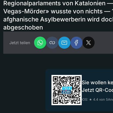
Regionalparlaments von Katalonien —
Vegas-Mörder» wusste von nichts — 1
afghanische Asylbewerberin wird doc
abgeschoben
Jetzt teilen
Sie wollen k
Jetzt QR-Co
iOS: ★ 4.4 von 5
And