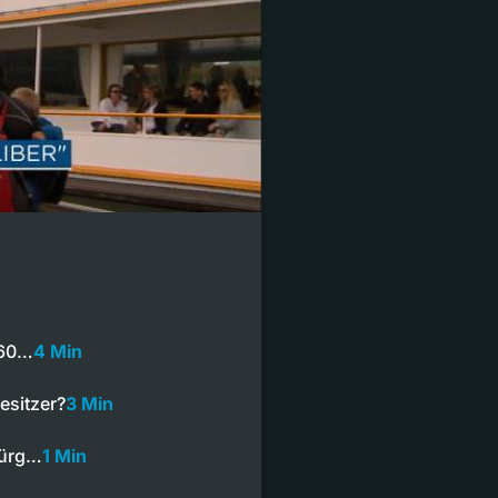
 60…
4 Min
esitzer?
3 Min
Jürg…
1 Min