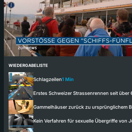
WIEDERGABELISTE
Schlagzeilen
1 Min
Erstes Schweizer Strassenrennen seit über
Gammelhäuser zurück zu ursprünglichem B
Kein Verfahren für sexuelle Übergriffe von 