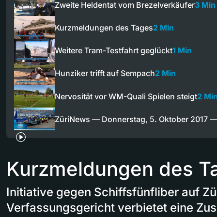
Zweite Heldentat vom Brezelverkäufer
3 Min
Kurzmeldungen des Tages
2 Min
Weitere Tram-Testfahrt geglückt
1 Min
Hunziker trifft auf Sempach
2 Min
Nervosität vor WM-Quali Spielen steigt
2 Mi
ZüriNews — Donnerstag, 5. Oktober 2017 
Kurzmeldungen des T
Initiative gegen Schiffsfünfliber auf 
Verfassungsgericht verbietet eine Z