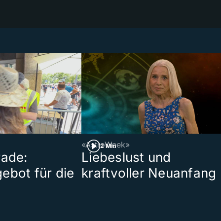
«AstroWeek»
2 Min
rade:
Liebeslust und
ebot für die
kraftvoller Neuanfang
t