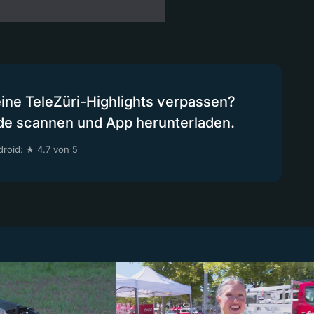
eine TeleZüri-Highlights verpassen?
de scannen und App herunterladen.
roid: ★ 4.7 von 5