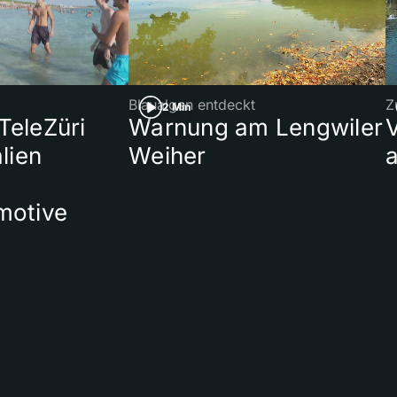
Blaualgen entdeckt
Z
2 Min
 TeleZüri
Warnung am Lengwiler
lien
Weiher
a
motive