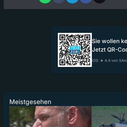
Sie wollen k
Jetzt QR-Co
iOS: ★ 4.4 von 5
And
Meistgesehen