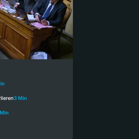
in
lieren
3 Min
 Min