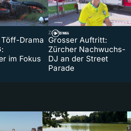
ZüriNews
3 Min
 Töff-Drama
Grosser Auftritt:
:
Zürcher Nachwuchs-
er im Fokus
DJ an der Street
Parade