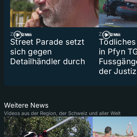
ZüriNews
ZüriNews
2 Min
2 Min
Street Parade setzt
Tödliches
sich gegen
in Pfyn TG
Detailhändler durch
Fussgäng
der Justiz
Weitere News
Videos aus der Region, der Schweiz und aller Welt