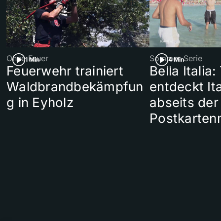
Ohne Feuer
Sommer-Serie
1 Min
4 Min
Feuerwehr trainiert
Bella Italia:
Waldbrandbekämpfun
entdeckt Ita
g in Eyholz
abseits der
Postkarten