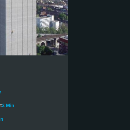
n
t
3 Min
in