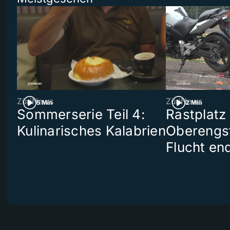
ZüriNews
ZüriNews
5 Min
2 Min
Sommerserie Teil 4:
Rastplatz
Kulinarisches Kalabrien
Oberengst
Flucht end