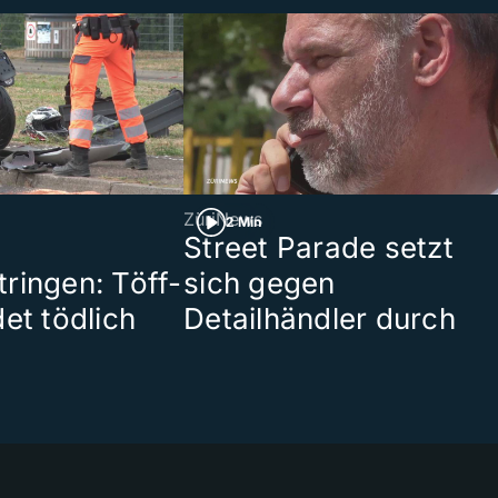
ZüriNews
2 Min
Street Parade setzt
ringen: Töff-
sich gegen
et tödlich
Detailhändler durch