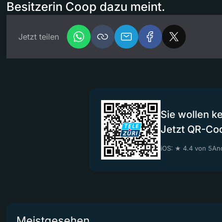
Besitzerin Coop dazu meint.
Jetzt teilen
Sie wollen k
Jetzt QR-Co
iOS: ★ 4.4 von 5
And
Meistgesehen