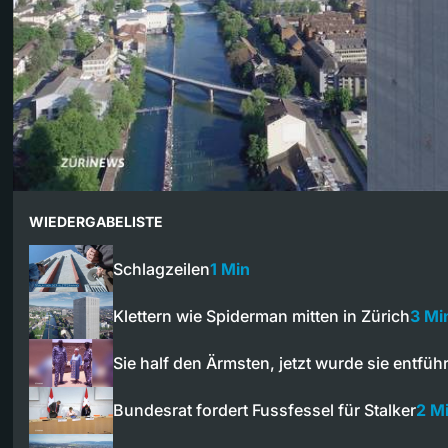
WIEDERGABELISTE
Schlagzeilen
1 Min
Klettern wie Spiderman mitten in Zürich
3 Mi
Sie half den Ärmsten, jetzt wurde sie entführ
Bundesrat fordert Fussfessel für Stalker
2 M