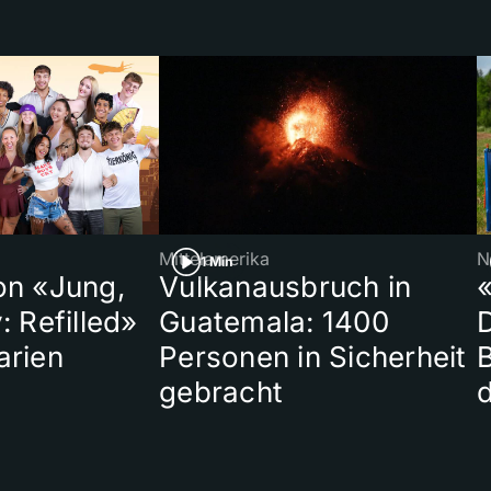
Mittelamerika
N
1 Min
on «Jung,
Vulkanausbruch in
«
: Refilled»
Guatemala: 1400
arien
Personen in Sicherheit
gebracht