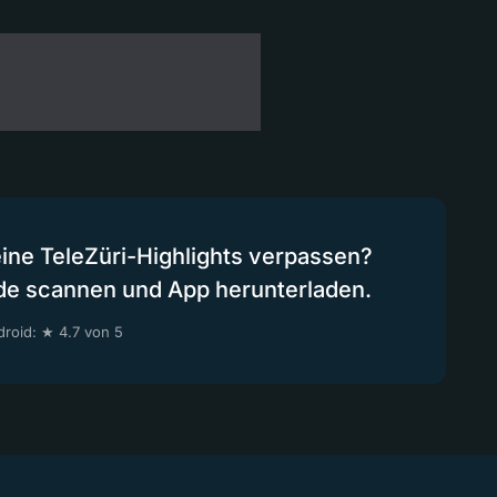
eine TeleZüri-Highlights verpassen?
de scannen und App herunterladen.
roid: ★ 4.7 von 5