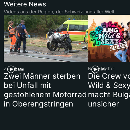
Weitere News
Videos aus der Region, der Schweiz und aller Welt
Zürich
Neue Staffel
2 Min
1 Min
Zwei Männer sterben
Die Crew v
bei Unfall mit
Wild & Sexy
gestohlenem Motorrad
macht Bulg
in Oberengstringen
unsicher