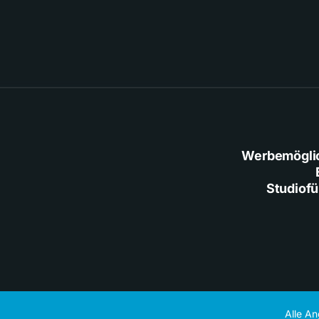
Werbemögli
Studiof
Alle A