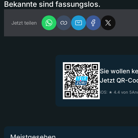
Bekannte sind fassungslos.
Jetzt teilen
Sie wollen k
Jetzt QR-Co
iOS: ★ 4.4 von 5
And
Meistgesehen