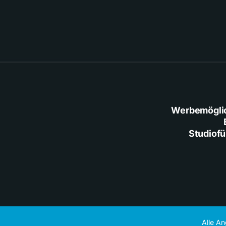
Werbemögli
Studiof
Alle A