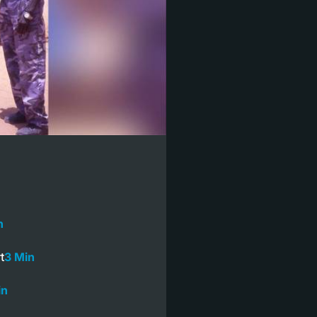
n
t
3 Min
in