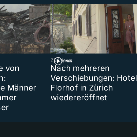
ZüriNews
3 Min
e von
Nach mehreren
n:
Verschiebungen: Hote
te Männer
Florhof in Zürich
mmer
wiedereröffnet
ser