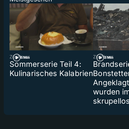
ZüriNews
ZüriNews
5 Min
3 Min
Sommerserie Teil 4:
Brandseri
Kulinarisches Kalabrien
Bonstette
Angeklag
wurden i
skrupello