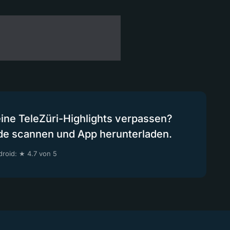
eine TeleZüri-Highlights verpassen?
de scannen und App herunterladen.
roid: ★ 4.7 von 5