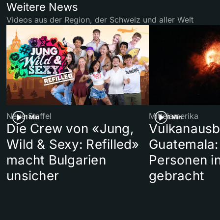
Weitere News
Videos aus der Region, der Schweiz und aller Welt
Neue Staffel
Mittelamerika
1 Min
1 Min
Die Crew von «Jung,
Vulkanausb
Wild & Sexy: Refilled»
Guatemala:
macht Bulgarien
Personen in
unsicher
gebracht