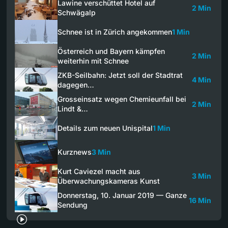
Lawine verschüttet Hotel auf
2 Min
Schwägalp
Schnee ist in Zürich angekommen
1 Min
Österreich und Bayern kämpfen
2 Min
weiterhin mit Schnee
ZKB-Seilbahn: Jetzt soll der Stadtrat
4 Min
dagegen…
Grosseinsatz wegen Chemieunfall bei
2 Min
Lindt &…
Details zum neuen Unispital
1 Min
Kurznews
3 Min
Kurt Caviezel macht aus
3 Min
Überwachungskameras Kunst
Donnerstag, 10. Januar 2019 — Ganze
16 Min
Sendung