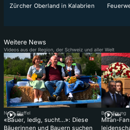
Zürcher Oberland in Kalabrien
Feuerwe
Weitere News
Videos aus der Region, der Schweiz und aller Welt
Neue Staffel
Beerdigung
1 Min
1 Min
«Bauer, ledig, sucht…»: Diese
Milan-Fan
Bäuerinnen und Bauern suchen
leidensch