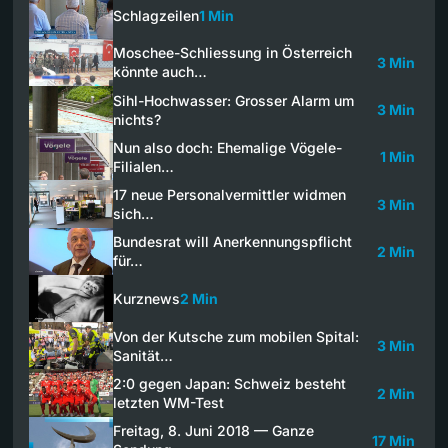
Schlagzeilen
1 Min
Moschee-Schliessung in Österreich
3 Min
könnte auch…
Sihl-Hochwasser: Grosser Alarm um
3 Min
nichts?
Nun also doch: Ehemalige Vögele-
1 Min
Filialen…
17 neue Personalvermittler widmen
3 Min
sich…
Bundesrat will Anerkennungspflicht
2 Min
für…
Kurznews
2 Min
Von der Kutsche zum mobilen Spital:
3 Min
Sanität…
2:0 gegen Japan: Schweiz besteht
2 Min
letzten WM-Test
Freitag, 8. Juni 2018 — Ganze
17 Min