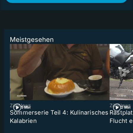
Meistgesehen
ZüriNews
ZüriNews
5 Min
2 Min
Sommerserie Teil 4: Kulinarisches
Rastpla
Kalabrien
Flucht e