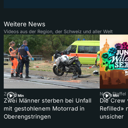
Weitere News
Videos aus der Region, der Schweiz und aller Welt
Zürich
Neue Staffel
2 Min
1 Min
Zwei Männer sterben bei Unfall
Die Crew 
mit gestohlenem Motorrad in
Refilled»
Oberengstringen
unsicher