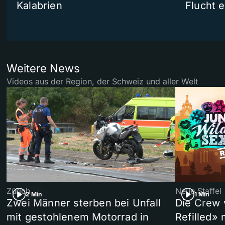
Kalabrien
Flucht e
Weitere News
Videos aus der Region, der Schweiz und aller Welt
Zürich
Neue Staffel
2 Min
1 Min
Zwei Männer sterben bei Unfall
Die Crew 
mit gestohlenem Motorrad in
Refilled»