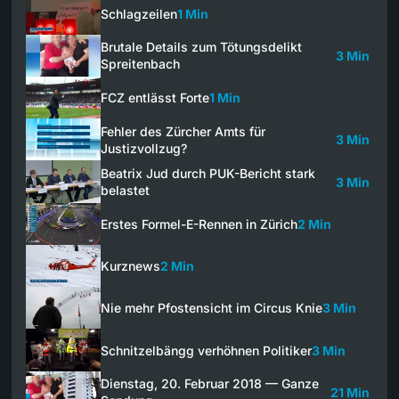
Schlagzeilen
1 Min
Brutale Details zum Tötungsdelikt
3 Min
Spreitenbach
FCZ entlässt Forte
1 Min
Fehler des Zürcher Amts für
3 Min
Justizvollzug?
Beatrix Jud durch PUK-Bericht stark
3 Min
belastet
Erstes Formel-E-Rennen in Zürich
2 Min
Kurznews
2 Min
Nie mehr Pfostensicht im Circus Knie
3 Min
Schnitzelbängg verhöhnen Politiker
3 Min
Dienstag, 20. Februar 2018 — Ganze
21 Min