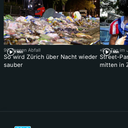
90 Tonnen Abfall
«Ein Tag im 
1 Min
1 Min
So wird Zürich über Nacht wieder
Street-P
sauber
mitten in 