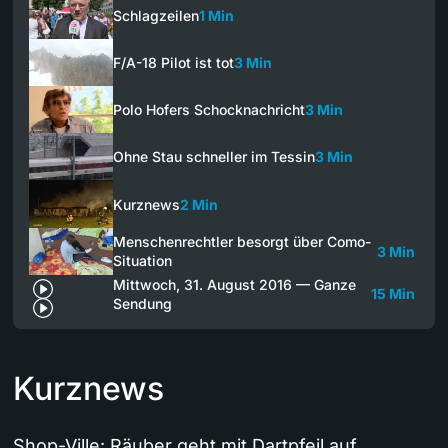
Schlagzeilen
1 Min
F/A-18 Pilot ist tot
3 Min
Polo Hofers Schocknachricht
3 Min
Ohne Stau schneller im Tessin
3 Min
Kurznews
2 Min
Menschenrechtler besorgt über Como-
3 Min
Situation
Mittwoch, 31. August 2016 — Ganze
15 Min
Sendung
Kurznews
Shop-Ville: Räuber geht mit Dartpfeil auf