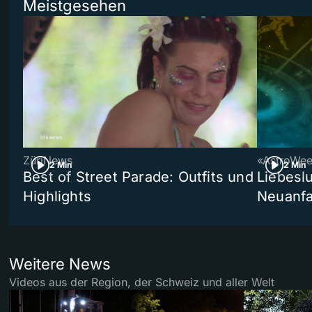
Meistgesehen
ZüriNews
«AstroWe
2 Min
2 Min
Best of Street Parade: Outfits und
Liebeslu
Highlights
Neuanf
Weitere News
Videos aus der Region, der Schweiz und aller Welt