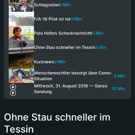
Schlagzeilen
1 Min
F/A-18 Pilot ist tot
3 Min
Polo Hofers Schocknachricht
3 Min
Ohne Stau schneller im Tessin
3 Min
Kurznews
2 Min
Menschenrechtler besorgt über Como-
3 Min
Situation
Mittwoch, 31. August 2016 — Ganze
15 Min
Sendung
Ohne Stau schneller im
Tessin