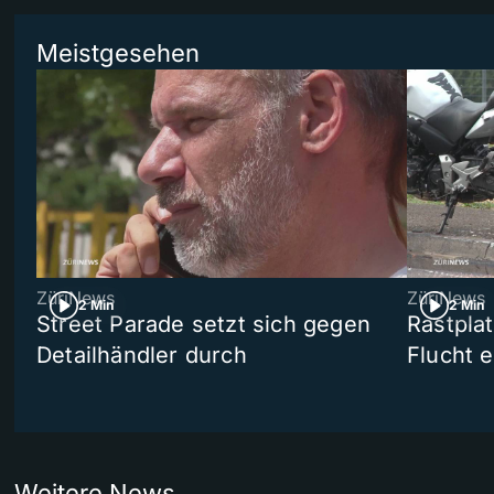
Meistgesehen
ZüriNews
ZüriNews
2 Min
2 Min
Street Parade setzt sich gegen
Rastpla
Detailhändler durch
Flucht e
Weitere News