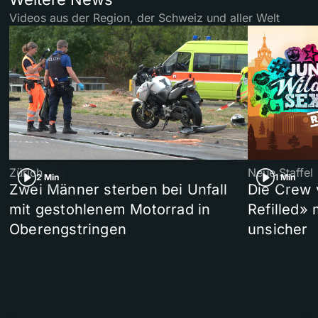
Videos aus der Region, der Schweiz und aller Welt
Zürich
Neue Staffel
2 Min
1 Min
Zwei Männer sterben bei Unfall
Die Crew 
mit gestohlenem Motorrad in
Refilled»
Oberengstringen
unsicher