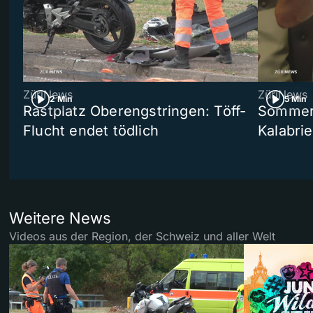
ZüriNews
ZüriNews
2 Min
5 Min
Rastplatz Oberengstringen: Töff-
Sommers
Flucht endet tödlich
Kalabri
Weitere News
Videos aus der Region, der Schweiz und aller Welt