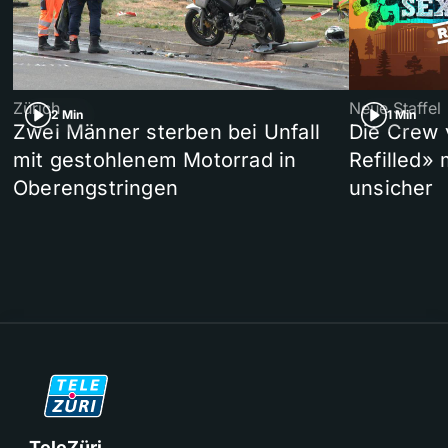
Zürich
Neue Staffel
2 Min
1 Min
Zwei Männer sterben bei Unfall
Die Crew 
mit gestohlenem Motorrad in
Refilled»
Oberengstringen
unsicher
TeleZüri