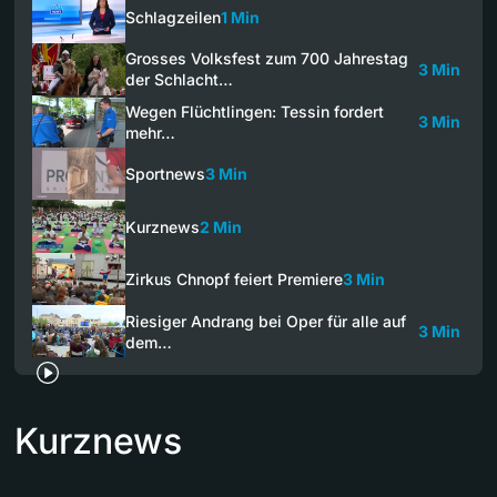
Schlagzeilen
1 Min
Grosses Volksfest zum 700 Jahrestag
3 Min
der Schlacht…
Wegen Flüchtlingen: Tessin fordert
3 Min
mehr…
Sportnews
3 Min
Kurznews
2 Min
Zirkus Chnopf feiert Premiere
3 Min
Riesiger Andrang bei Oper für alle auf
3 Min
dem…
Kurznews