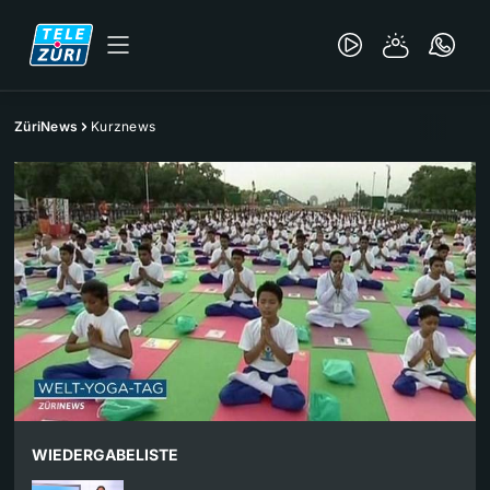
ZüriNews
Kurznews
WIEDERGABELISTE