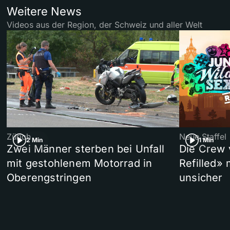
Weitere News
Videos aus der Region, der Schweiz und aller Welt
Zürich
Neue Staffel
2 Min
1 Min
Zwei Männer sterben bei Unfall
Die Crew 
mit gestohlenem Motorrad in
Refilled»
Oberengstringen
unsicher