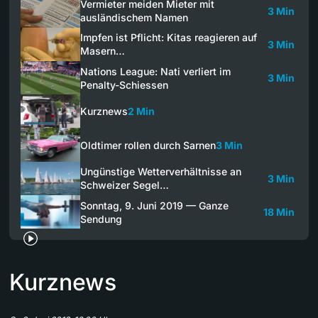
Vermieter meiden Mieter mit
3 Min
ausländischem Namen
Impfen ist Pflicht: Kitas reagieren auf
3 Min
Masern…
Nations League: Nati verliert im
3 Min
Penalty-Schiessen
Kurznews
2 Min
Oldtimer rollen durch Sarnen
3 Min
Ungünstige Wetterverhältnisse an
3 Min
Schweizer Segel…
Sonntag, 9. Juni 2019 — Ganze
18 Min
Sendung
Kurznews