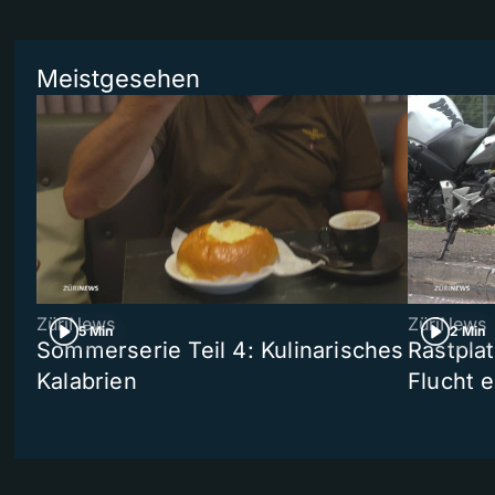
Meistgesehen
ZüriNews
ZüriNews
5 Min
2 Min
Sommerserie Teil 4: Kulinarisches
Rastpla
Kalabrien
Flucht e