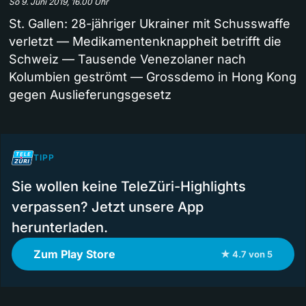
So 9. Juni 2019, 16.00 Uhr
St. Gallen: 28-jähriger Ukrainer mit Schusswaffe
verletzt — Medikamentenknappheit betrifft die
Schweiz — Tausende Venezolaner nach
Kolumbien geströmt — Grossdemo in Hong Kong
gegen Auslieferungsgesetz
TIPP
Sie wollen keine TeleZüri-Highlights
verpassen? Jetzt unsere App
herunterladen.
Zum Play Store
★ 4.7 von 5