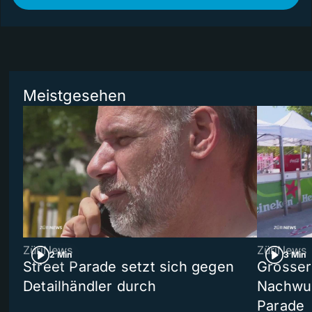
Meistgesehen
ZüriNews
ZüriNews
2 Min
3 Min
Street Parade setzt sich gegen
Grosser 
Detailhändler durch
Nachwuc
Parade