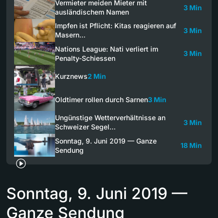
Vermieter meiden Mieter mit
3 Min
ausländischem Namen
Impfen ist Pflicht: Kitas reagieren auf
3 Min
Masern…
Nations League: Nati verliert im
3 Min
Penalty-Schiessen
Kurznews
2 Min
Oldtimer rollen durch Sarnen
3 Min
Ungünstige Wetterverhältnisse an
3 Min
Schweizer Segel…
Sonntag, 9. Juni 2019 — Ganze
18 Min
Sendung
Sonntag, 9. Juni 2019 —
Ganze Sendung