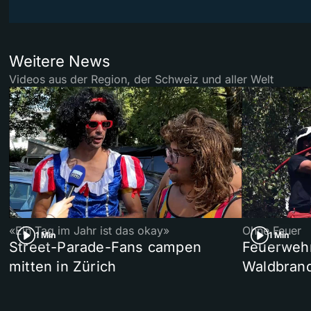
Weitere News
Videos aus der Region, der Schweiz und aller Welt
«Ein Tag im Jahr ist das okay»
Ohne Feuer
1 Min
1 Min
Street-Parade-Fans campen
Feuerwehr 
mitten in Zürich
Waldbrand