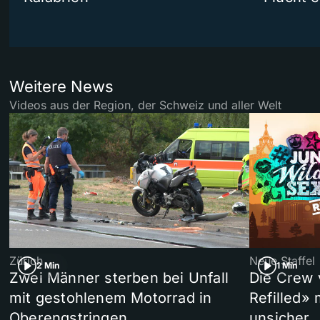
Weitere News
Videos aus der Region, der Schweiz und aller Welt
Zürich
Neue Staffel
2 Min
1 Min
Zwei Männer sterben bei Unfall
Die Crew 
mit gestohlenem Motorrad in
Refilled»
Oberengstringen
unsicher