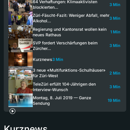
64 Verhaftungen: Klimaaktivisten
3 Min
blockierten…
Züri-Fäscht-Fazit: Weniger Abfall, mehr
3 Min
Alkohol…
Regierung und Kantonsrat wollen kein
1 Min
neues Rathaus
SVP fordert Verschärfungen beim
3 Min
Zürcher…
Kurznews
3 Min
3 neue «Multifunktions-Schulhäuser»
2 Min
für Züri-West
TeleZüri erfüllt 104-Jährigen den
3 Min
Interview-Wunsch
Montag, 8. Juli 2019 — Ganze
19 Min
Sendung
Kurznews