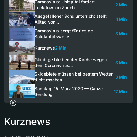
Coronavirus: Unispital fordert
2 Min
Lockdown in Zürich
Ausgefallener Schulunterricht stellt
1 Min
Alltag von…
Coronavirus sorgt für riesige
3 Min
Solidaritätswelle
Kurznews
2 Min
Gläubige bleiben der Kirche wegen
3 Min
dem Coronavirus…
Skigebiete müssen bei bestem Wetter
3 Min
dicht machen
Sonntag, 15. März 2020 — Ganze
17 Min
Sendung
Kurznews