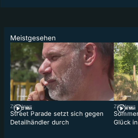
Meistgesehen
ZüriNews
ZüriNews
2 Min
4 Min
Street Parade setzt sich gegen
Sommers
Detailhändler durch
Glück i