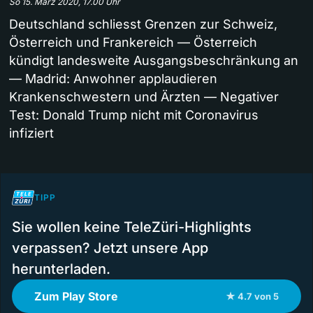
So 15. März 2020, 17.00 Uhr
Deutschland schliesst Grenzen zur Schweiz,
Österreich und Frankereich — Österreich
kündigt landesweite Ausgangsbeschränkung an
— Madrid: Anwohner applaudieren
Krankenschwestern und Ärzten — Negativer
Test: Donald Trump nicht mit Coronavirus
infiziert
TIPP
Sie wollen keine TeleZüri-Highlights
verpassen? Jetzt unsere App
herunterladen.
Zum Play Store
★ 4.7 von 5