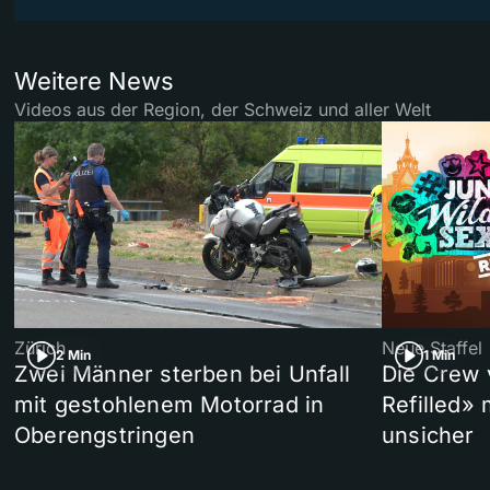
Weitere News
Videos aus der Region, der Schweiz und aller Welt
Zürich
Neue Staffel
2 Min
1 Min
Zwei Männer sterben bei Unfall
Die Crew 
mit gestohlenem Motorrad in
Refilled»
Oberengstringen
unsicher