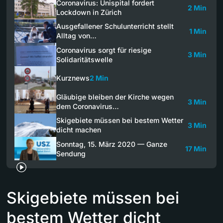
Coronavirus: Unispital fordert
2 Min
Lockdown in Zürich
Ausgefallener Schulunterricht stellt
1 Min
Alltag von…
Coronavirus sorgt für riesige
3 Min
Solidaritätswelle
Kurznews
2 Min
Gläubige bleiben der Kirche wegen
3 Min
dem Coronavirus…
Skigebiete müssen bei bestem Wetter
3 Min
dicht machen
Sonntag, 15. März 2020 — Ganze
17 Min
Sendung
Skigebiete müssen bei
bestem Wetter dicht