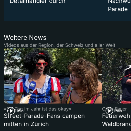
Detailhändler durch
Nachwuc
Parade
Weitere News
Videos aus der Region, der Schweiz und aller Welt
«Ein Tag im Jahr ist das okay»
Ohne Feuer
1 Min
1 Min
Street-Parade-Fans campen
Feuerwehr 
mitten in Zürich
Waldbrand