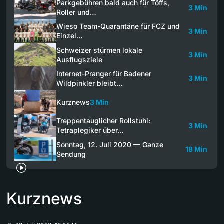
Parkgebühren bald auch für Töffs,
3 Min
Roller und…
Wieso Team-Quarantäne für FCZ und
3 Min
Einzel…
Schweizer stürmen lokale
3 Min
Ausflugsziele
Internet-Pranger für Badener
3 Min
Wildpinkler bleibt…
Kurznews
3 Min
Treppentauglicher Rollstuhl:
3 Min
Tetraplegiker über…
Sonntag, 12. Juli 2020 — Ganze
18 Min
Sendung
Kurznews