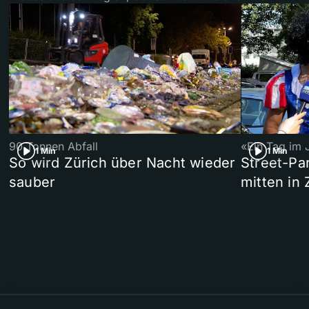
90 Tonnen Abfall
«Ein Tag im 
1 Min
1 Min
So wird Zürich über Nacht wieder
Street-P
sauber
mitten in 