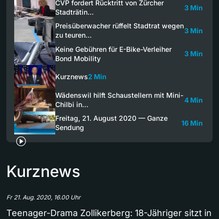
CVP fordert Rücktritt von Zürcher
3 Min
Stadträtin…
Preisüberwacher rüffelt Stadtrat wegen
3 Min
zu teuren…
Keine Gebühren für E-Bike-Verleiher
3 Min
Bond Mobility
Kurznews
2 Min
Wädenswil hilft Schaustellern mit Mini-
4 Min
Chilbi in…
Freitag, 21. August 2020 — Ganze
16 Min
Sendung
Kurznews
Fr 21. Aug. 2020, 16.00 Uhr
Teenager-Drama Zollikerberg: 18-Jähriger sitzt in