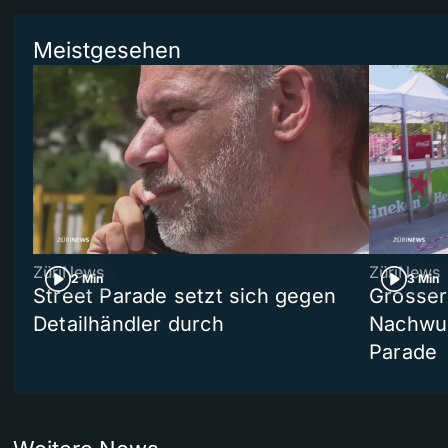
Meistgesehen
ZüriNews
ZüriNews
2 Min
3 Min
Street Parade setzt sich gegen
Grosser 
Detailhändler durch
Nachwuc
Parade