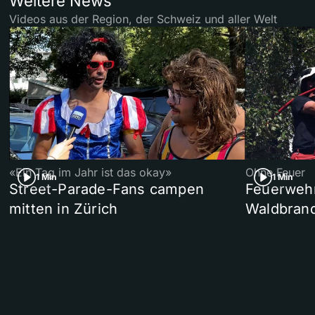
Weitere News
Videos aus der Region, der Schweiz und aller Welt
«Ein Tag im Jahr ist das okay»
Ohne Feuer
1 Min
1 Min
Street-Parade-Fans campen
Feuerwehr 
mitten in Zürich
Waldbrand