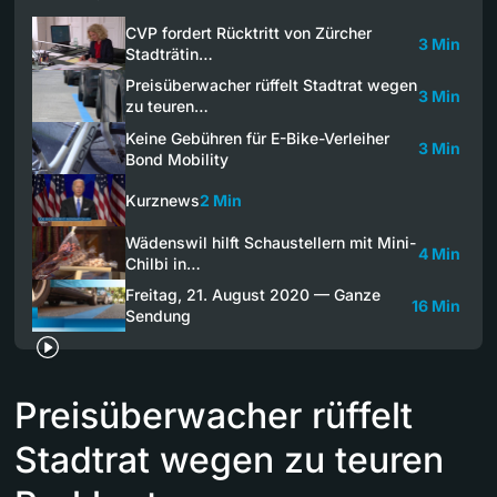
CVP fordert Rücktritt von Zürcher
3 Min
Stadträtin…
Preisüberwacher rüffelt Stadtrat wegen
3 Min
zu teuren…
Keine Gebühren für E-Bike-Verleiher
3 Min
Bond Mobility
Kurznews
2 Min
Wädenswil hilft Schaustellern mit Mini-
4 Min
Chilbi in…
Freitag, 21. August 2020 — Ganze
16 Min
Sendung
Preisüberwacher rüffelt
Stadtrat wegen zu teuren