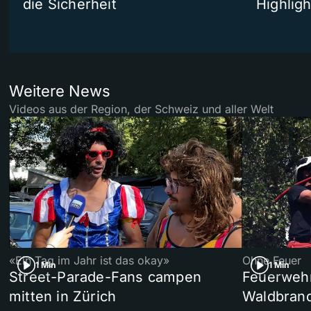
die Sicherheit
Highligh
Weitere News
Videos aus der Region, der Schweiz und aller Welt
«Ein Tag im Jahr ist das okay»
Ohne Feuer
1 Min
1 Min
Street-Parade-Fans campen
Feuerwehr 
mitten in Zürich
Waldbrand