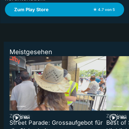
Zum Play Store
★ 4.7 von 5
Meistgesehen
ZüriNews
ZüriNews
3 Min
2 Min
Street Parade: Grossaufgebot für
Best of 