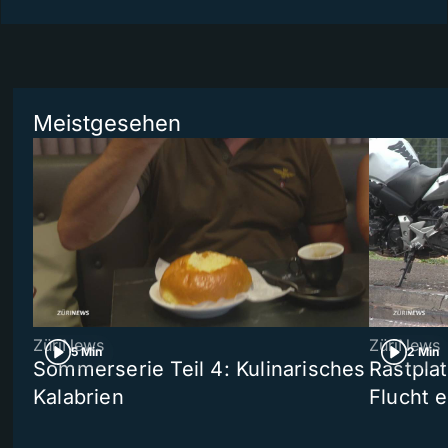
Meistgesehen
ZüriNews
ZüriNews
5 Min
2 Min
Sommerserie Teil 4: Kulinarisches
Rastpla
Kalabrien
Flucht e