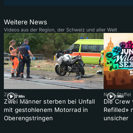
Weitere News
Videos aus der Region, der Schweiz und aller Welt
Zürich
Neue Staffel
2 Min
1 Min
Zwei Männer sterben bei Unfall
Die Crew 
mit gestohlenem Motorrad in
Refilled»
Oberengstringen
unsicher