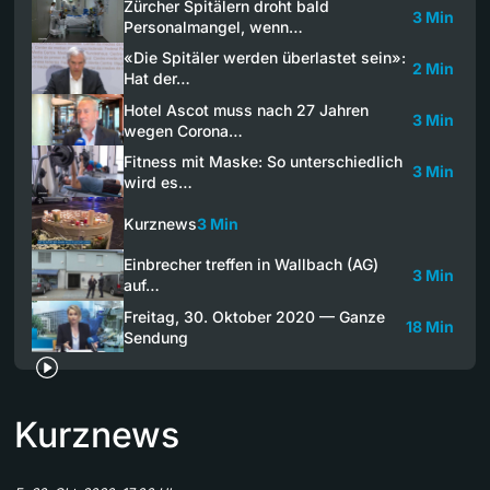
Zürcher Spitälern droht bald
3 Min
Personalmangel, wenn…
«Die Spitäler werden überlastet sein»:
2 Min
Hat der…
Hotel Ascot muss nach 27 Jahren
3 Min
wegen Corona…
Fitness mit Maske: So unterschiedlich
3 Min
wird es…
Kurznews
3 Min
Einbrecher treffen in Wallbach (AG)
3 Min
auf…
Freitag, 30. Oktober 2020 — Ganze
18 Min
Sendung
Kurznews