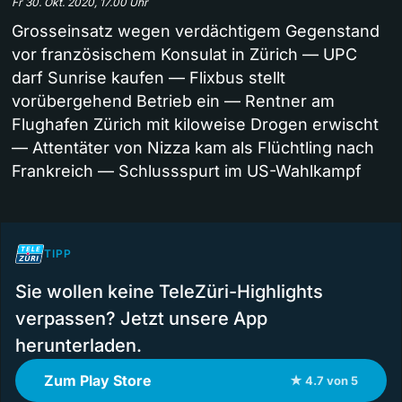
Fr 30. Okt. 2020, 17.00 Uhr
Grosseinsatz wegen verdächtigem Gegenstand
vor französischem Konsulat in Zürich — UPC
darf Sunrise kaufen — Flixbus stellt
vorübergehend Betrieb ein — Rentner am
Flughafen Zürich mit kiloweise Drogen erwischt
— Attentäter von Nizza kam als Flüchtling nach
Frankreich — Schlussspurt im US-Wahlkampf
TIPP
Sie wollen keine TeleZüri-Highlights
verpassen? Jetzt unsere App
herunterladen.
Zum Play Store
★ 4.7 von 5