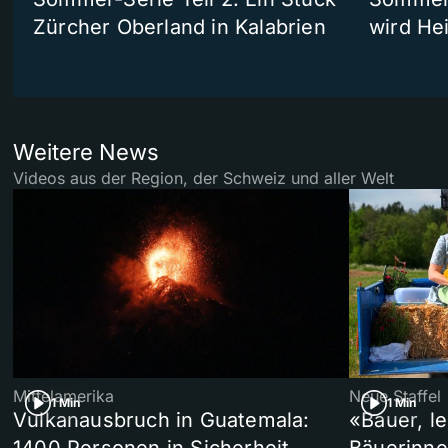
Zürcher Oberland in Kalabrien
wird He
Weitere News
Videos aus der Region, der Schweiz und aller Welt
Mittelamerika
Neue Staffel
1 Min
1 Min
Vulkanausbruch in Guatemala:
«Bauer, l