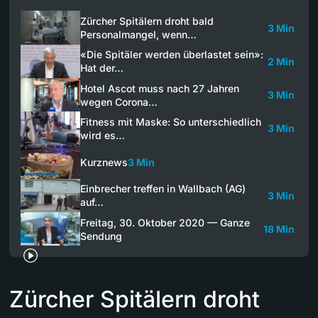
Zürcher Spitälern droht bald
3 Min
Personalmangel, wenn…
«Die Spitäler werden überlastet sein»:
2 Min
Hat der…
Hotel Ascot muss nach 27 Jahren
3 Min
wegen Corona…
Fitness mit Maske: So unterschiedlich
3 Min
wird es…
Kurznews
3 Min
Einbrecher treffen in Wallbach (AG)
3 Min
auf…
Freitag, 30. Oktober 2020 — Ganze
18 Min
Sendung
Zürcher Spitälern droht