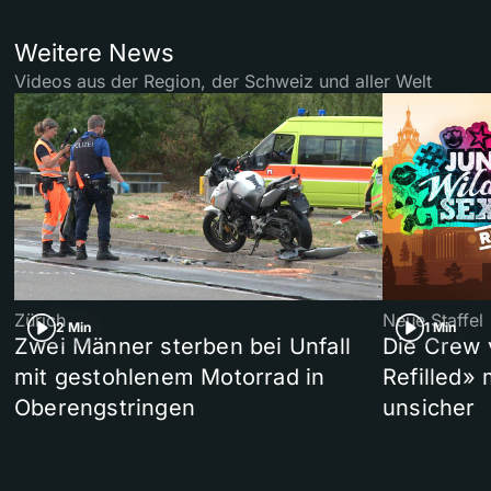
Weitere News
Videos aus der Region, der Schweiz und aller Welt
Zürich
Neue Staffel
2 Min
1 Min
Zwei Männer sterben bei Unfall
Die Crew 
mit gestohlenem Motorrad in
Refilled»
Oberengstringen
unsicher