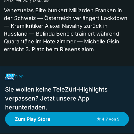
So 17. Jan. 2021, 17.00 Uhr
Venezuelas Elite bunkert Milliarden Franken in
der Schweiz — Österreich verlängert Lockdown
— Kremlkritiker Alexei Navalny zurück in
Russland — Belinda Bencic trainiert während
Quarantäne im Hotelzimmer — Michelle Gisin
erreicht 3. Platz beim Riesenslalom
TIPP
Sie wollen keine TeleZüri-Highlights
verpassen? Jetzt unsere App
herunterladen.
Zum Play Store
★ 4.7 von 5