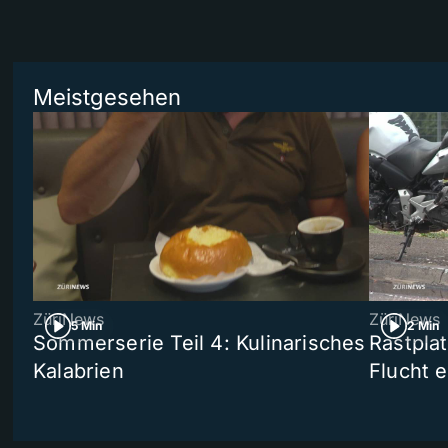
Meistgesehen
ZüriNews
ZüriNews
5 Min
2 Min
Sommerserie Teil 4: Kulinarisches
Rastpla
Kalabrien
Flucht e