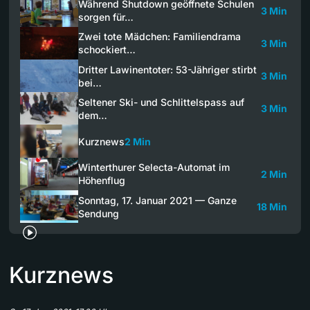
Während Shutdown geöffnete Schulen
3 Min
sorgen für…
Zwei tote Mädchen: Familiendrama
3 Min
schockiert…
Dritter Lawinentoter: 53-Jähriger stirbt
3 Min
bei…
Seltener Ski- und Schlittelspass auf
3 Min
dem…
Kurznews
2 Min
Winterthurer Selecta-Automat im
2 Min
Höhenflug
Sonntag, 17. Januar 2021 — Ganze
18 Min
Sendung
Kurznews