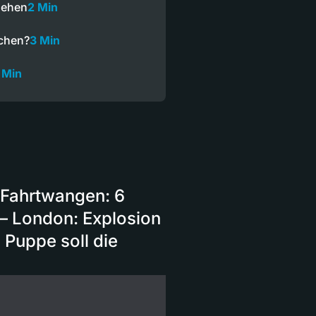
ssehen
2 Min
echen?
3 Min
 Min
 Fahrtwangen: 6
— London: Explosion
 Puppe soll die