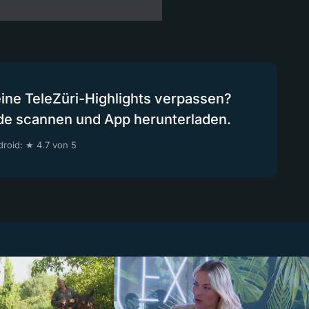
eine TeleZüri-Highlights verpassen?
de scannen und App herunterladen.
roid: ★ 4.7 von 5