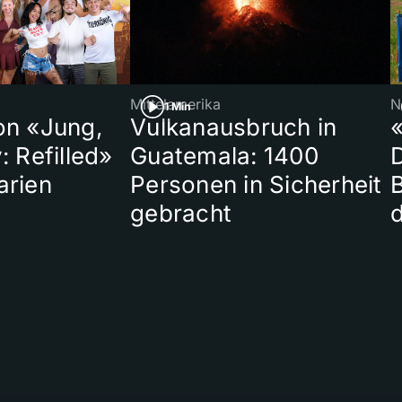
Mittelamerika
N
1 Min
on «Jung,
Vulkanausbruch in
«
: Refilled»
Guatemala: 1400
arien
Personen in Sicherheit
gebracht