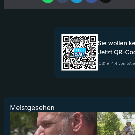
Sie wollen k
Jetzt QR-Co
iOS: ★ 4.4 von 5
And
Meistgesehen