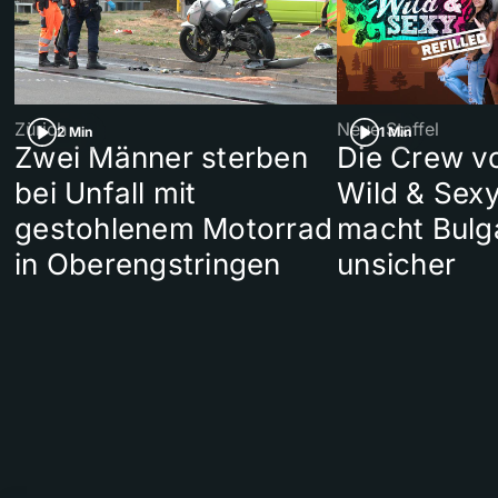
Zürich
Neue Staffel
2 Min
1 Min
Zwei Männer sterben
Die Crew v
bei Unfall mit
Wild & Sexy
gestohlenem Motorrad
macht Bulg
in Oberengstringen
unsicher