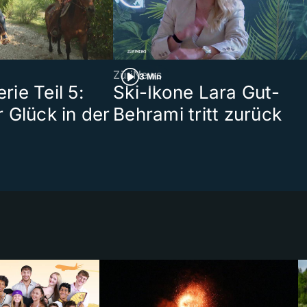
ZüriNews
3 Min
ie Teil 5:
Ski-Ikone Lara Gut-
 Glück in der
Behrami tritt zurück