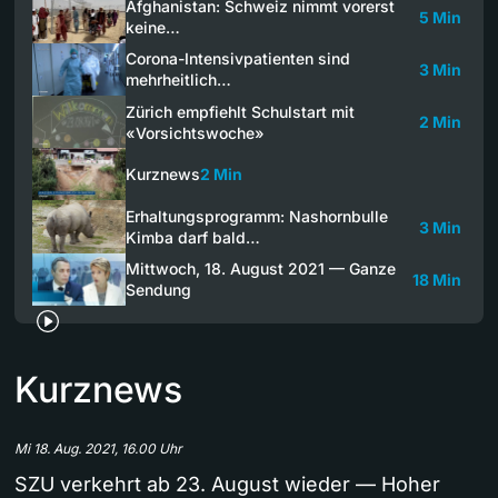
Afghanistan: Schweiz nimmt vorerst
5 Min
keine…
Corona-Intensivpatienten sind
3 Min
mehrheitlich…
Zürich empfiehlt Schulstart mit
2 Min
«Vorsichtswoche»
Kurznews
2 Min
Erhaltungsprogramm: Nashornbulle
3 Min
Kimba darf bald…
Mittwoch, 18. August 2021 — Ganze
18 Min
Sendung
Kurznews
Mi 18. Aug. 2021, 16.00 Uhr
SZU verkehrt ab 23. August wieder — Hoher