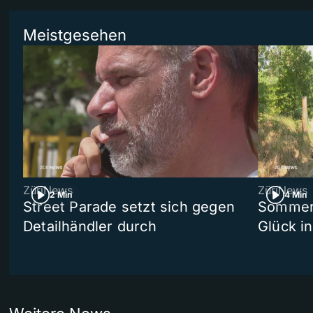
Meistgesehen
ZüriNews
ZüriNews
2 Min
4 Min
Street Parade setzt sich gegen
Sommers
Detailhändler durch
Glück i