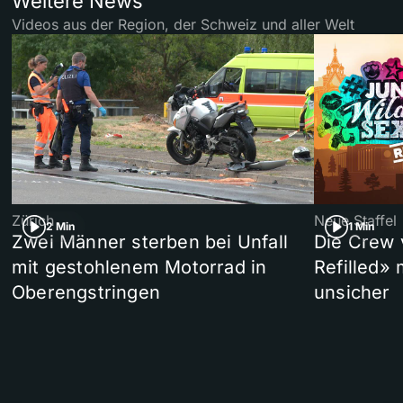
Weitere News
Videos aus der Region, der Schweiz und aller Welt
Zürich
Neue Staffel
2 Min
1 Min
Zwei Männer sterben bei Unfall
Die Crew 
mit gestohlenem Motorrad in
Refilled»
Oberengstringen
unsicher