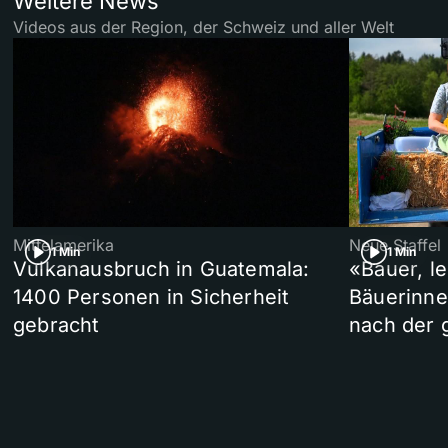
Weitere News
Videos aus der Region, der Schweiz und aller Welt
Mittelamerika
Neue Staffel
1 Min
1 Min
Vulkanausbruch in Guatemala:
«Bauer, l
1400 Personen in Sicherheit
Bäuerinne
gebracht
nach der 