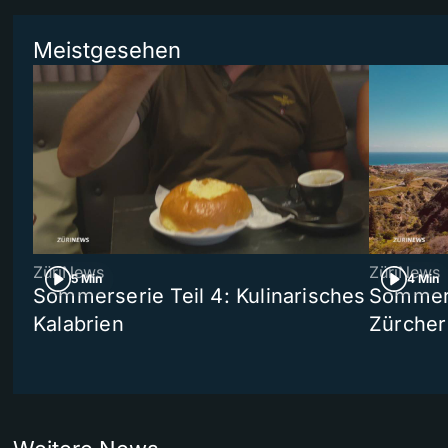
Meistgesehen
ZüriNews
ZüriNews
5 Min
4 Min
Sommerserie Teil 4: Kulinarisches
Sommer-
Kalabrien
Zürcher