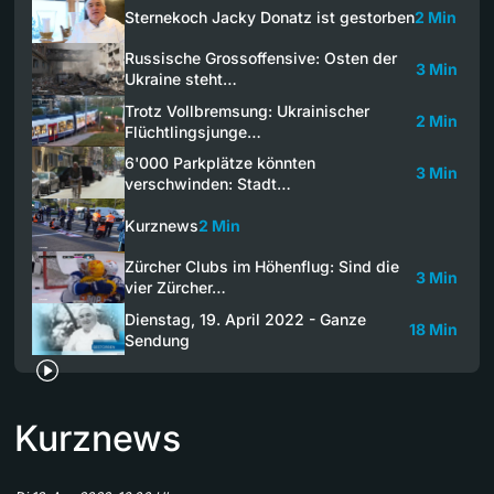
Sternekoch Jacky Donatz ist gestorben
2 Min
Russische Grossoffensive: Osten der
3 Min
Ukraine steht…
Trotz Vollbremsung: Ukrainischer
2 Min
Flüchtlingsjunge…
6'000 Parkplätze könnten
3 Min
verschwinden: Stadt…
Kurznews
2 Min
Zürcher Clubs im Höhenflug: Sind die
3 Min
vier Zürcher…
Dienstag, 19. April 2022 - Ganze
18 Min
Sendung
Kurznews