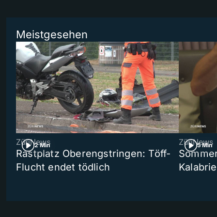
Meistgesehen
ZüriNews
ZüriNews
2 Min
5 Min
Rastplatz Oberengstringen: Töff-
Sommers
Flucht endet tödlich
Kalabri