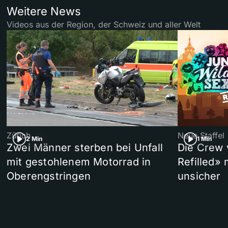
Weitere News
Videos aus der Region, der Schweiz und aller Welt
Zürich
Neue Staffel
2 Min
1 Min
Zwei Männer sterben bei Unfall
Die Crew 
mit gestohlenem Motorrad in
Refilled»
Oberengstringen
unsicher