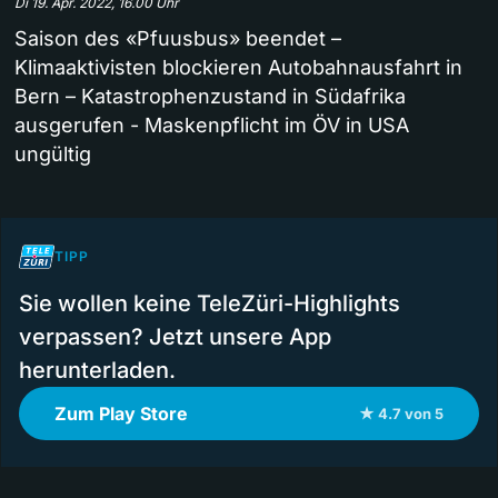
Di 19. Apr. 2022, 16.00 Uhr
Saison des «Pfuusbus» beendet –
Klimaaktivisten blockieren Autobahnausfahrt in
Bern – Katastrophenzustand in Südafrika
ausgerufen - Maskenpflicht im ÖV in USA
ungültig
TIPP
Sie wollen keine TeleZüri-Highlights
verpassen? Jetzt unsere App
herunterladen.
Zum Play Store
★ 4.7 von 5