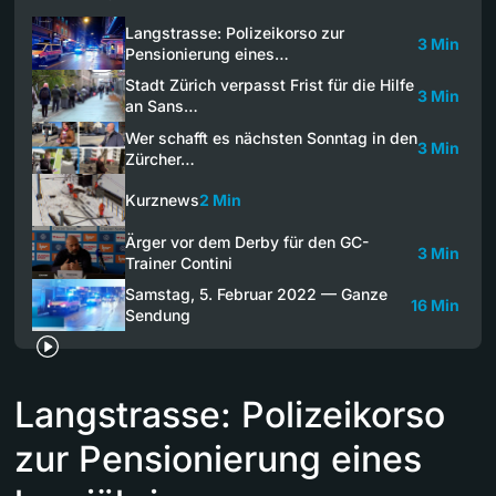
Langstrasse: Polizeikorso zur
3 Min
Pensionierung eines…
Stadt Zürich verpasst Frist für die Hilfe
3 Min
an Sans…
Wer schafft es nächsten Sonntag in den
3 Min
Zürcher…
Kurznews
2 Min
Ärger vor dem Derby für den GC-
3 Min
Trainer Contini
Samstag, 5. Februar 2022 — Ganze
16 Min
Sendung
Langstrasse: Polizeikorso
zur Pensionierung eines