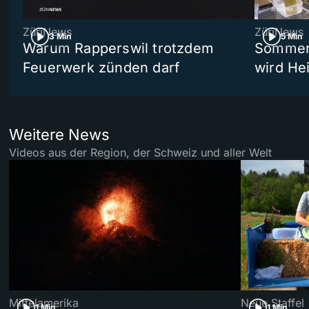
ZüriNews
ZüriNews
3 Min
5 Min
Warum Rapperswil trotzdem
Sommer-
Feuerwerk zünden darf
wird He
Weitere News
Videos aus der Region, der Schweiz und aller Welt
Mittelamerika
Neue Staffel
1 Min
1 Min