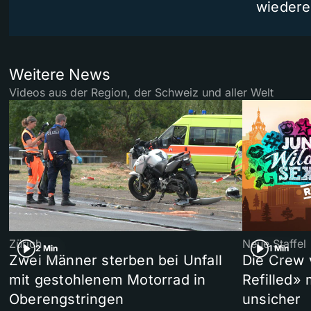
wiedere
Weitere News
Videos aus der Region, der Schweiz und aller Welt
Zürich
Neue Staffel
2 Min
1 Min
Zwei Männer sterben bei Unfall
Die Crew 
mit gestohlenem Motorrad in
Refilled»
Oberengstringen
unsicher