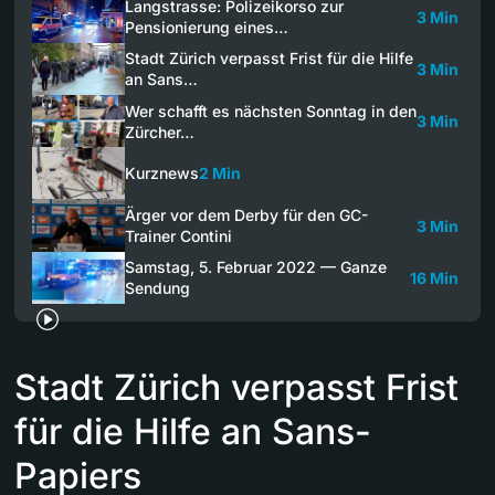
Langstrasse: Polizeikorso zur
3 Min
Pensionierung eines…
Stadt Zürich verpasst Frist für die Hilfe
3 Min
an Sans…
Wer schafft es nächsten Sonntag in den
3 Min
Zürcher…
Kurznews
2 Min
Ärger vor dem Derby für den GC-
3 Min
Trainer Contini
Samstag, 5. Februar 2022 — Ganze
16 Min
Sendung
Stadt Zürich verpasst Frist
für die Hilfe an Sans-
Papiers