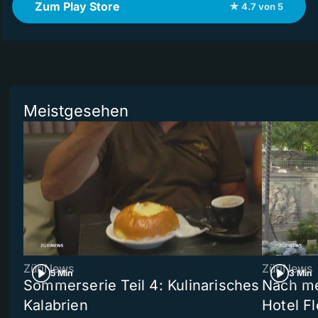
Zum Play Store
★ 4.7 von 5
Meistgesehen
ZüriNews
ZüriNews
5 Min
3 Min
Sommerserie Teil 4: Kulinarisches
Nach me
Kalabrien
Hotel Fl