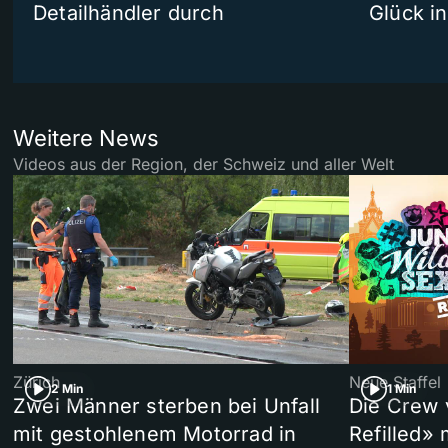
Detailhändler durch
Glück i
Weitere News
Videos aus der Region, der Schweiz und aller Welt
Zürich
Neue Staffel
2 Min
1 Min
Zwei Männer sterben bei Unfall
Die Crew 
mit gestohlenem Motorrad in
Refilled»