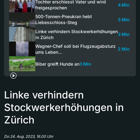
Tochter erschiesst Vater und wird
4 Min
freigesprochen
500-Tonnen-Pneukran hebt
3 Min
Liebesschloss-Steg
Linke verhindern Stockwerkerhöhungen
3 Min
in Zürich
Wagner-Chef soll bei Flugzeugabsturz
2 Min
ums Leben…
Biber greift Hunde an
3 Min
Linke verhindern
Stockwerkerhöhungen in
Zürich
Do 24. Aug. 2023, 16.00 Uhr