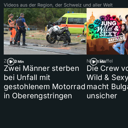
Videos aus der Region, der Schweiz und aller Welt
Zürich
Neue Staffel
2 Min
1 Min
Zwei Männer sterben
Die Crew v
bei Unfall mit
Wild & Sexy
gestohlenem Motorrad
macht Bulg
in Oberengstringen
unsicher