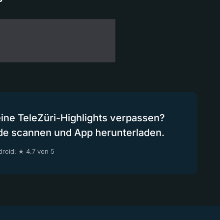
eine TeleZüri-Highlights verpassen?
de scannen und App herunterladen.
roid: ★ 4.7 von 5