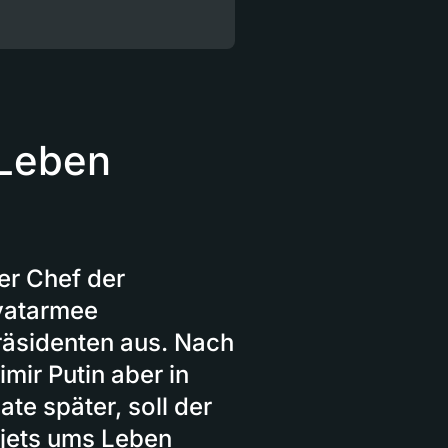
 Leben
er Chef der
ivatarmee
räsidenten aus. Nach
imir Putin aber in
te später, soll der
tjets ums Leben