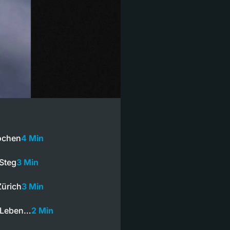
rochen
4 Min
Steg
3 Min
Zürich
3 Min
s Leben…
2 Min