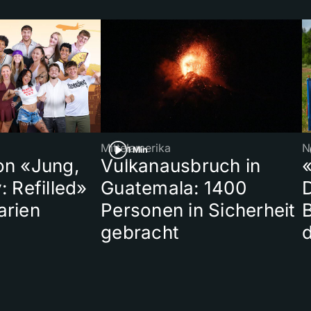
Mittelamerika
N
1 Min
on «Jung,
Vulkanausbruch in
«
: Refilled»
Guatemala: 1400
arien
Personen in Sicherheit
gebracht