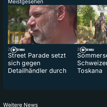
Meistgesehen
ZüriNews
ZüriNews
2 Min
4 Min
Street Parade setzt
Sommerser
sich gegen
Schweizer
Detailhändler durch
Toskana
Weitere News