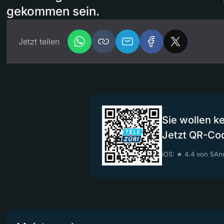
gekommen sein.
Jetzt teilen
Sie wollen k
Jetzt QR-Co
iOS: ★ 4.4 von 5
And