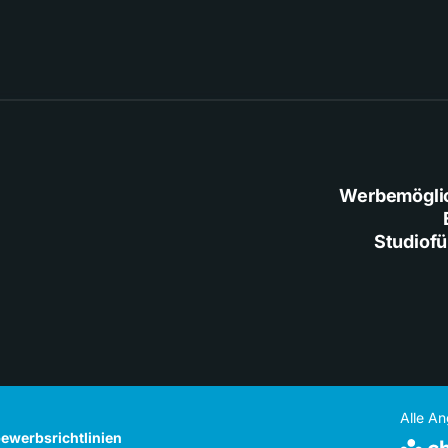
Werbemögli
Studiof
Alle A
ewerbsrichtlinien