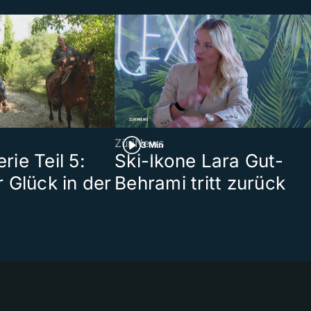
ZüriNews
3 Min
ie Teil 5:
Ski-Ikone Lara Gut-
 Glück in der
Behrami tritt zurück