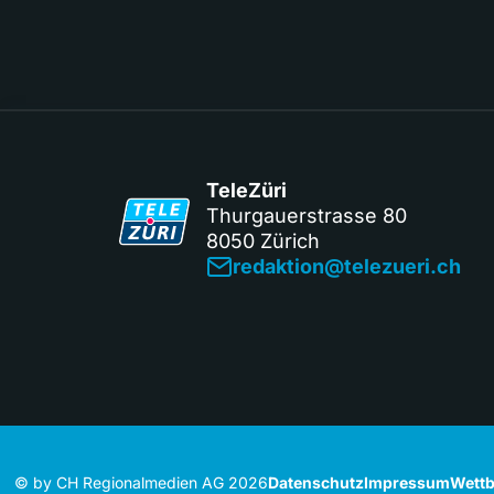
TeleZüri
Thurgauerstrasse 80
8050 Zürich
redaktion@telezueri.ch
© by CH Regionalmedien AG 2026
Datenschutz
Impressum
Wettb