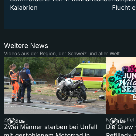
Kalabrien
Flucht e
Weitere News
Videos aus der Region, der Schweiz und aller Welt
Zürich
Neue Staffel
2 Min
1 Min
Zwei Männer sterben bei Unfall
Die Crew 
mit gestohlenem Motorrad in
Refilled»