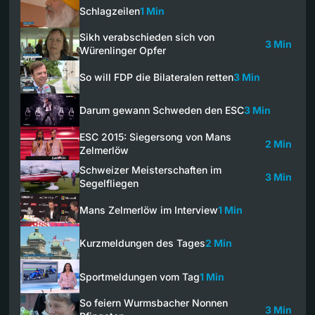
Schlagzeilen
1 Min
Sikh verabschieden sich von
3 Min
Würenlinger Opfer
So will FDP die Bilateralen retten
3 Min
Darum gewann Schweden den ESC
3 Min
ESC 2015: Siegersong von Mans
2 Min
Zelmerlöw
Schweizer Meisterschaften im
3 Min
Segelfliegen
Mans Zelmerlöw im Interview
1 Min
Kurzmeldungen des Tages
2 Min
Sportmeldungen vom Tag
1 Min
So feiern Wurmsbacher Nonnen
3 Min