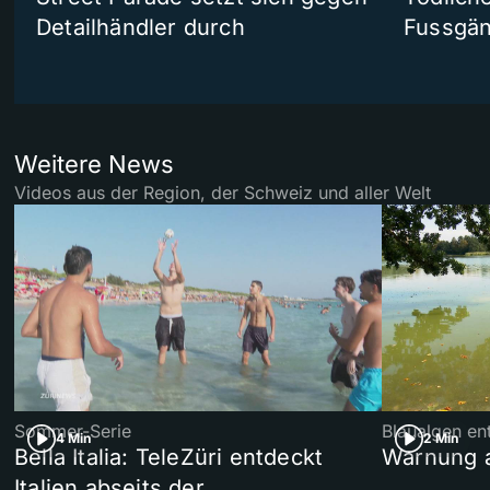
Detailhändler durch
Fussgän
Weitere News
Videos aus der Region, der Schweiz und aller Welt
Sommer-Serie
Blaualgen en
4 Min
2 Min
Bella Italia: TeleZüri entdeckt
Warnung 
Italien abseits der