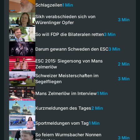
Schlagzeilen
1 Min
Sikh verabschieden sich von
3 Min
Würenlinger Opfer
So will FDP die Bilateralen retten
3 Min
Darum gewann Schweden den ESC
3 Min
ESC 2015: Siegersong von Mans
2 Min
Zelmerlöw
Schweizer Meisterschaften im
3 Min
Segelfliegen
Mans Zelmerlöw im Interview
1 Min
Kurzmeldungen des Tages
2 Min
Sportmeldungen vom Tag
1 Min
So feiern Wurmsbacher Nonnen
3 Min