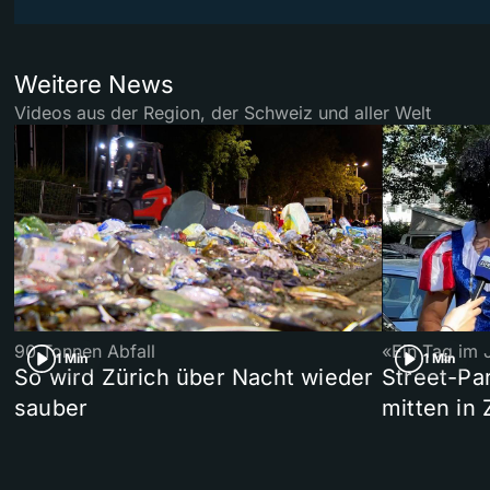
Weitere News
Videos aus der Region, der Schweiz und aller Welt
90 Tonnen Abfall
«Ein Tag im 
1 Min
1 Min
So wird Zürich über Nacht wieder
Street-P
sauber
mitten in 