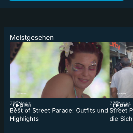
Meistgesehen
ZüriNews
ZüriNews
2 Min
3 Min
Best of Street Parade: Outfits und
Street 
Highlights
die Sich