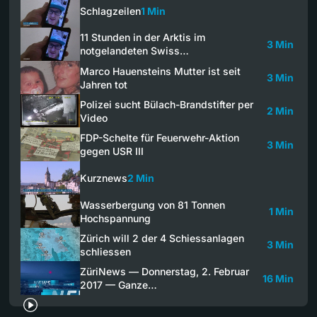
Schlagzeilen
1 Min
11 Stunden in der Arktis im
3 Min
notgelandeten Swiss…
Marco Hauensteins Mutter ist seit
3 Min
Jahren tot
Polizei sucht Bülach-Brandstifter per
2 Min
Video
FDP-Schelte für Feuerwehr-Aktion
3 Min
gegen USR III
Kurznews
2 Min
Wasserbergung von 81 Tonnen
1 Min
Hochspannung
Zürich will 2 der 4 Schiessanlagen
3 Min
schliessen
ZüriNews — Donnerstag, 2. Februar
16 Min
2017 — Ganze…