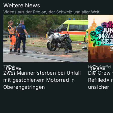
Weitere News
Videos aus der Region, der Schweiz und aller Welt
Zürich
Neue Staffel
2 Min
1 Min
Zwei Männer sterben bei Unfall
Die Crew 
mit gestohlenem Motorrad in
Refilled»
Oberengstringen
unsicher