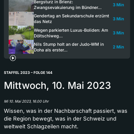
Bergsturz in Brienz:
3 Min
Zwangsevakuierung im Bündner…
Gendertag an Sekundarschule erzürnt
3 Min
das Netz
Wegen parkierten Luxus-Boliden: Am
3 Min
Döltschiweg…
Nils Stump holt an der Judo-WM in
2 Min
Doha als erster…
STAFFEL 2023 – FOLGE 144
Mittwoch, 10. Mai 2023
Mi 10. Mai 2023, 16.00 Uhr
Wissen, was in der Nachbarschaft passiert, was
die Region bewegt, was in der Schweiz und
weltweit Schlagzeilen macht.