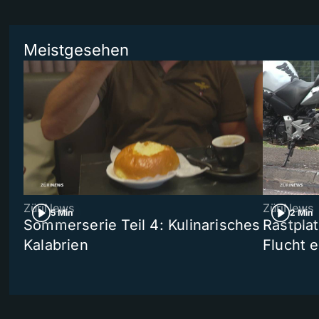
Meistgesehen
ZüriNews
ZüriNews
5 Min
2 Min
Sommerserie Teil 4: Kulinarisches
Rastpla
Kalabrien
Flucht e