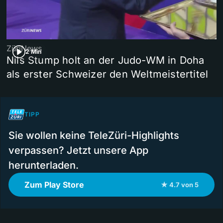
ZüriNews
2 Min
Nils Stump holt an der Judo-WM in Doha
als erster Schweizer den Weltmeistertitel
TIPP
Sie wollen keine TeleZüri-Highlights
verpassen? Jetzt unsere App
herunterladen.
Zum Play Store
★ 4.7 von 5