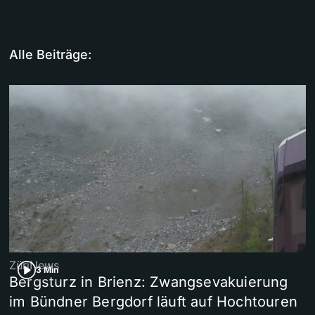
Alle Beiträge:
ZüriNews
3 Min
Bergsturz in Brienz: Zwangsevakuierung
im Bündner Bergdorf läuft auf Hochtouren