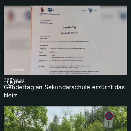
ZüriNews
3 Min
Gendertag an Sekundarschule erzürnt das
Netz