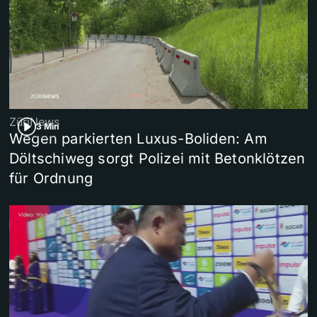
ZüriNews
3 Min
Wegen parkierten Luxus-Boliden: Am
Döltschiweg sorgt Polizei mit Betonklötzen
für Ordnung