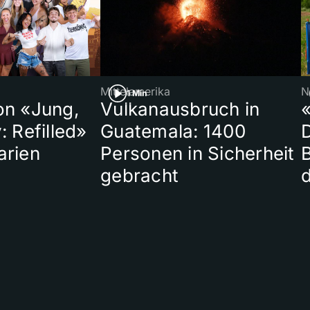
Mittelamerika
N
1 Min
on «Jung,
Vulkanausbruch in
«
: Refilled»
Guatemala: 1400
arien
Personen in Sicherheit
gebracht