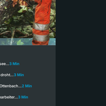
lsee…
3 Min
s droht…
3 Min
 Ottenbach…
2 Min
marbeiter…
3 Min