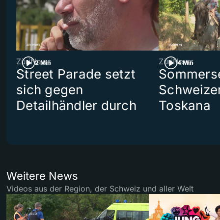
ZüriNews
ZüriNews
2 Min
4 Min
Street Parade setzt
Sommerser
sich gegen
Schweizer
Detailhändler durch
Toskana
Weitere News
Videos aus der Region, der Schweiz und aller Welt