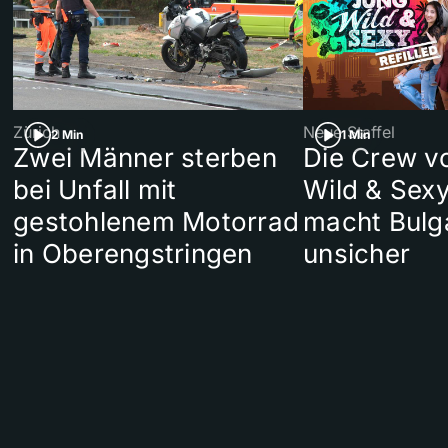
Zürich
Neue Staffel
2 Min
1 Min
Zwei Männer sterben
Die Crew v
bei Unfall mit
Wild & Sexy
gestohlenem Motorrad
macht Bulg
in Oberengstringen
unsicher