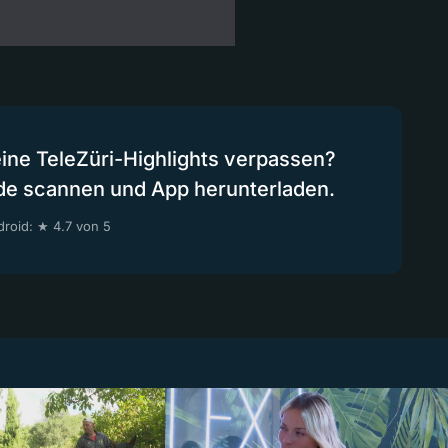
eine TeleZüri-Highlights verpassen?
de scannen und App herunterladen.
roid: ★ 4.7 von 5