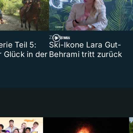
ZüriNews
3 Min
ie Teil 5:
Ski-Ikone Lara Gut-
 Glück in der
Behrami tritt zurück