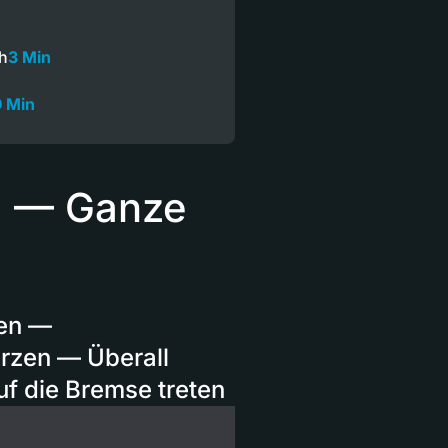
ch
3 Min
9 Min
21 — Ganze
fen —
rzen — Überall
uf die Bremse treten