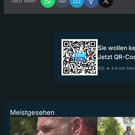
Jetzt teilen
Sie wollen k
Jetzt QR-Co
iOS: ★ 4.4 von 5
And
Meistgesehen