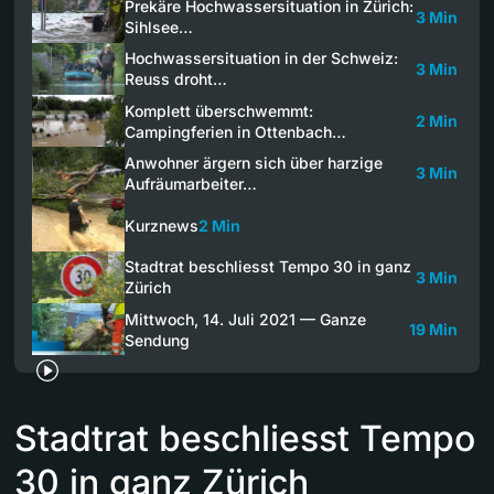
Prekäre Hochwassersituation in Zürich:
3 Min
Sihlsee…
Hochwassersituation in der Schweiz:
3 Min
Reuss droht…
Komplett überschwemmt:
2 Min
Campingferien in Ottenbach…
Anwohner ärgern sich über harzige
3 Min
Aufräumarbeiter…
Kurznews
2 Min
Stadtrat beschliesst Tempo 30 in ganz
3 Min
Zürich
Mittwoch, 14. Juli 2021 — Ganze
19 Min
Sendung
Stadtrat beschliesst Tempo
30 in ganz Zürich