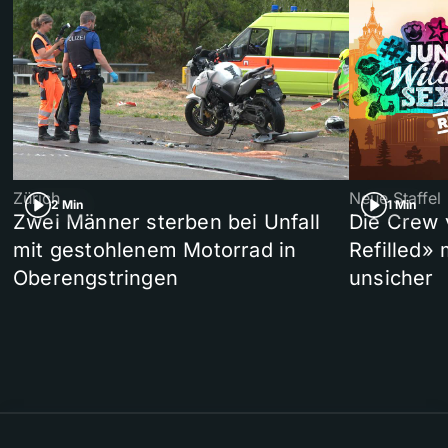
Zürich
Neue Staffel
2 Min
1 Min
Zwei Männer sterben bei Unfall
Die Crew 
mit gestohlenem Motorrad in
Refilled»
Oberengstringen
unsicher