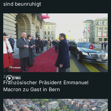
sind beunruhigt
ZüriNews
3 Min
Französischer Präsident Emmanuel
Macron zu Gast in Bern