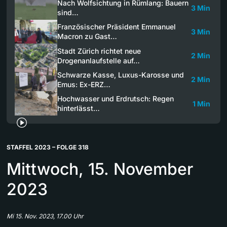
Nach Wolfsichtung in Rümlang: Bauern
3 Min
sind…
Französischer Präsident Emmanuel
3 Min
Macron zu Gast…
Stadt Zürich richtet neue
2 Min
Drogenanlaufstelle auf…
Schwarze Kasse, Luxus-Karosse und
2 Min
Emus: Ex-ERZ…
Hochwasser und Erdrutsch: Regen
1 Min
hinterlässt…
STAFFEL 2023 – FOLGE 318
Mittwoch, 15. November
2023
Mi 15. Nov. 2023, 17.00 Uhr