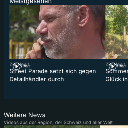
Meistgesehen
ZüriNews
ZüriNews
2 Min
4 Min
Street Parade setzt sich gegen
Sommers
Detailhändler durch
Glück i
Weitere News
Videos aus der Region, der Schweiz und aller Welt