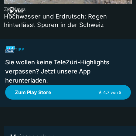
ZüriNews
1 Min
Hochwasser und Erdrutsch: Regen
hinterlässt Spuren in der Schweiz
TIPP
Sie wollen keine TeleZüri-Highlights
verpassen? Jetzt unsere App
herunterladen.
Zum Play Store
★ 4.7 von 5