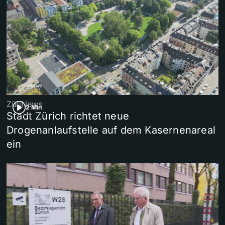
ZüriNews
2 Min
Stadt Zürich richtet neue
Drogenanlaufstelle auf dem Kasernenareal
ein