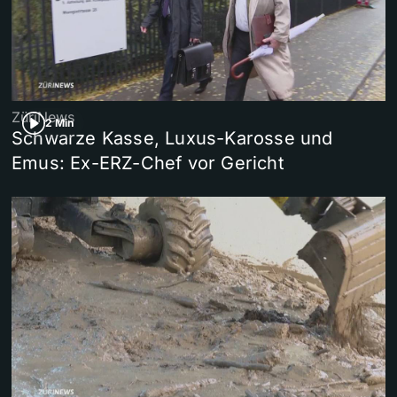
ZüriNews
2 Min
Schwarze Kasse, Luxus-Karosse und
Emus: Ex-ERZ-Chef vor Gericht