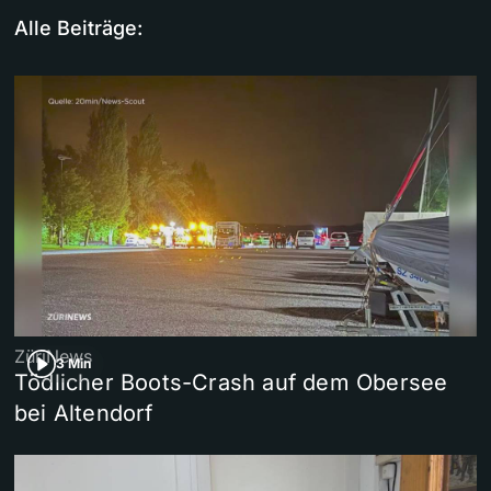
Alle Beiträge:
ZüriNews
3 Min
Tödlicher Boots-Crash auf dem Obersee
bei Altendorf