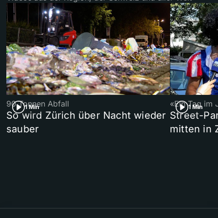
90 Tonnen Abfall
«Ein Tag im 
1 Min
1 Min
So wird Zürich über Nacht wieder
Street-P
sauber
mitten in 