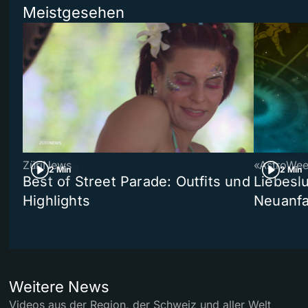
Meistgesehen
ZüriNews
«AstroWe
2 Min
2 Min
Best of Street Parade: Outfits und
Liebeslu
Highlights
Neuanf
Weitere News
Videos aus der Region, der Schweiz und aller Welt