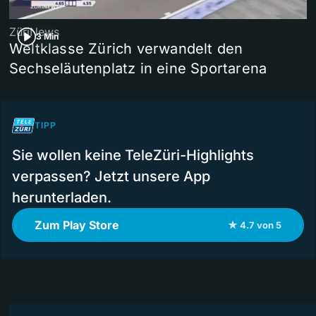
ZüriNews
3 Min
Weltklasse Zürich verwandelt den
Sechseläutenplatz in eine Sportarena
TIPP
Sie wollen keine TeleZüri-Highlights
verpassen? Jetzt unsere App
herunterladen.
Zum Play Store
★ 4.7 von 5