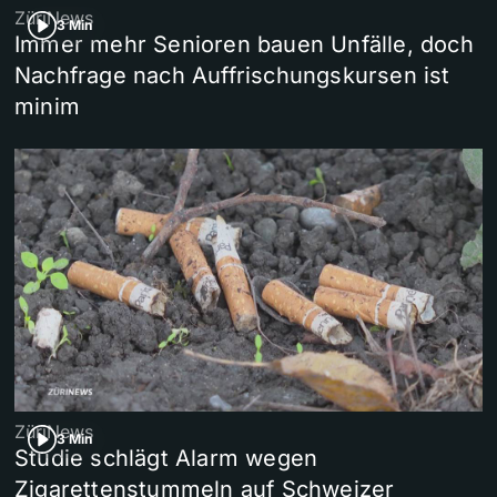
ZüriNews
3 Min
Immer mehr Senioren bauen Unfälle, doch
Nachfrage nach Auffrischungskursen ist
minim
ZüriNews
3 Min
Studie schlägt Alarm wegen
Zigarettenstummeln auf Schweizer