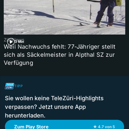
ZüriNews
3 Min
Weil Nachwuchs fehlt: 77-Jähriger stellt
sich als Säckelmeister in Alpthal SZ zur
Verfügung
TIPP
Sie wollen keine TeleZüri-Highlights
verpassen? Jetzt unsere App
herunterladen.
Zum Play Store
★ 4.7 von 5