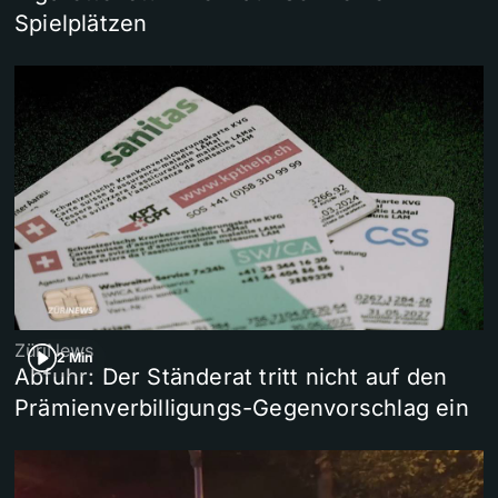
Spielplätzen
ZüriNews
2 Min
Abfuhr: Der Ständerat tritt nicht auf den
Prämienverbilligungs-Gegenvorschlag ein