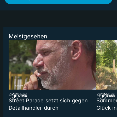
Meistgesehen
ZüriNews
ZüriNews
2 Min
4 Min
Street Parade setzt sich gegen
Sommers
Detailhändler durch
Glück i