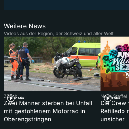
Weitere News
Videos aus der Region, der Schweiz und aller Welt
Zürich
Neue Staffel
2 Min
1 Min
Zwei Männer sterben bei Unfall
Die Crew 
mit gestohlenem Motorrad in
Refilled»
Oberengstringen
unsicher