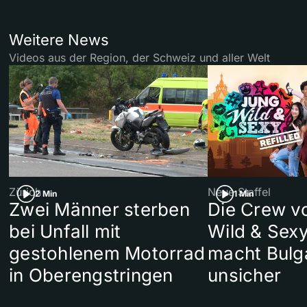
Weitere News
Videos aus der Region, der Schweiz und aller Welt
Zürich
Neue Staffel
2 Min
1 Min
Zwei Männer sterben
Die Crew v
bei Unfall mit
Wild & Sexy
gestohlenem Motorrad
macht Bulg
in Oberengstringen
unsicher