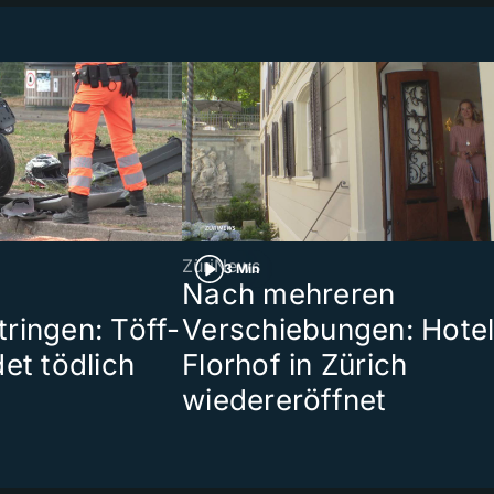
ZüriNews
3 Min
Nach mehreren
ringen: Töff-
Verschiebungen: Hote
et tödlich
Florhof in Zürich
wiedereröffnet