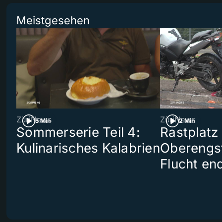
Meistgesehen
ZüriNews
ZüriNews
5 Min
2 Min
Sommerserie Teil 4:
Rastplatz
Kulinarisches Kalabrien
Oberengst
Flucht end