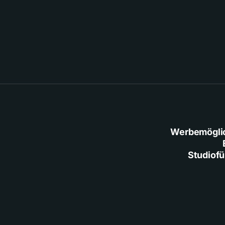
Werbemögli
Studiof