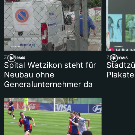
ZüriNews
ZüriNews
3 Min
3 Min
Spital Wetzikon steht für
Stadtzü
Neubau ohne
Plakat
Generalunternehmer da