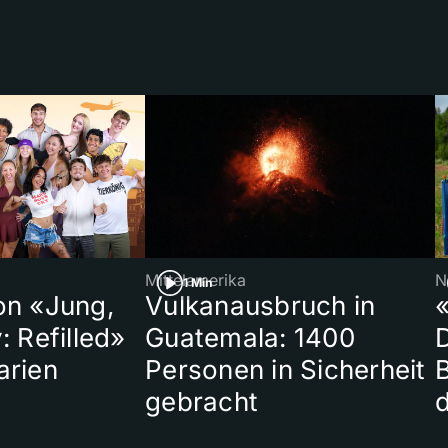
Mittelamerika
N
1 Min
on «Jung,
Vulkanausbruch in
«
: Refilled»
Guatemala: 1400
arien
Personen in Sicherheit
gebracht