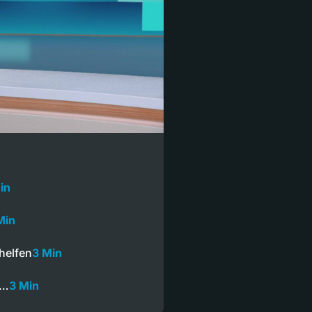
in
Min
helfen
3 Min
n…
3 Min