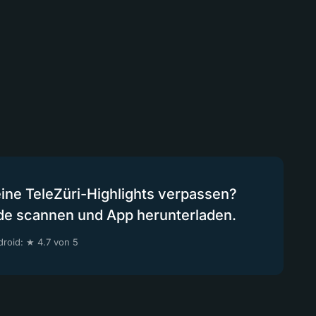
eine TeleZüri-Highlights verpassen?
de scannen und App herunterladen.
roid: ★ 4.7 von 5