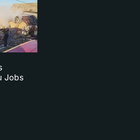
s
u Jobs