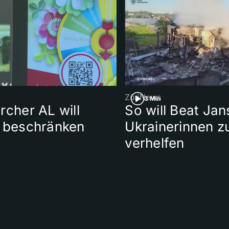
ZüriNews
3 Min
rcher AL will
So will Beat Jan
e beschränken
Ukrainerinnen z
verhelfen