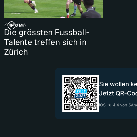
ZüriNews
3 Min
Die grössten Fussball-
Talente treffen sich in
Zürich
Sie wollen k
Jetzt QR-Co
iOS: ★ 4.4 von 5
And